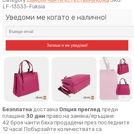
Category:
Дамски чанти естествена кожа
SKU:
LF-13533-Fuksia
Уведоми ме когато е налично!
Запиши и ме уведоми!
Безплатна
доставка
Опция преглед
преди
плащане
30 дни
право на замяна/връщане
42 броя чанти бяха продадени през последните
12 часа! Побързайте количествата са