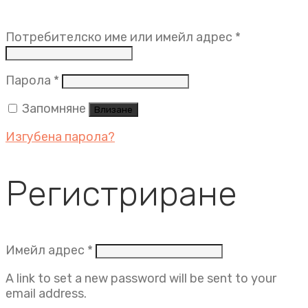
Задължит
Потребителско име или имейл адрес
*
Задължително
Парола
*
Запомняне
Влизане
Изгубена парола?
Регистриране
Задължително
Имейл адрес
*
A link to set a new password will be sent to your
email address.