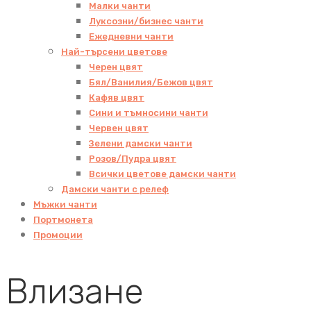
Малки чанти
Луксозни/бизнес чанти
Ежедневни чанти
Най-търсени цветове
Черен цвят
Бял/Ванилия/Бежов цвят
Кафяв цвят
Сини и тъмносини чанти
Червен цвят
Зелени дамски чанти
Розов/Пудра цвят
Всички цветове дамски чанти
Дамски чанти с релеф
Мъжки чанти
Портмонета
Промоции
Влизане