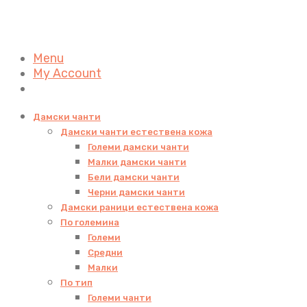
Menu
My Account
Дамски чанти
Дамски чанти естествена кожа
Големи дамски чанти
Малки дамски чанти
Бели дамски чанти
Черни дамски чанти
Дамски раници естествена кожа
По големина
Големи
Средни
Малки
По тип
Големи чанти