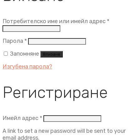
Задължит
Потребителско име или имейл адрес
*
Задължително
Парола
*
Запомняне
Влизане
Изгубена парола?
Регистриране
Задължително
Имейл адрес
*
A link to set a new password will be sent to your
email address.