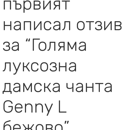
първият
написал отзив
за “Голяма
луксозна
дамска чанта
Genny L
бежово”