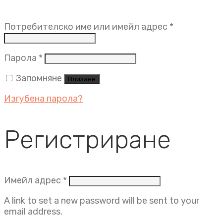
Задължит
Потребителско име или имейл адрес
*
Задължително
Парола
*
Запомняне
Влизане
Изгубена парола?
Регистриране
Задължително
Имейл адрес
*
A link to set a new password will be sent to your
email address.