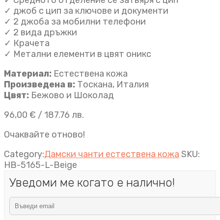
✓ джоб с цип за ключове и документи
✓ 2 джоба за мобилни телефони
✓ 2 вида дръжки
✓ Крачета
✓ Метални елементи в цвят оникс
Материал:
Естествена кожа
Произведена в:
Тоскана, Италия
Цвят:
Бежово и Шоколад
96,00
€
/ 187.76 лв.
Очаквайте отново!
Category:
Дамски чанти естествена кожа
SKU:
HB-5165-L-Beige
Уведоми ме когато е налично!