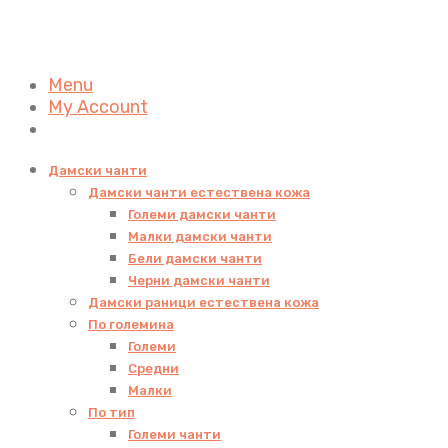
Menu
My Account
Дамски чанти
Дамски чанти естествена кожа
Големи дамски чанти
Малки дамски чанти
Бели дамски чанти
Черни дамски чанти
Дамски раници естествена кожа
По големина
Големи
Средни
Малки
По тип
Големи чанти