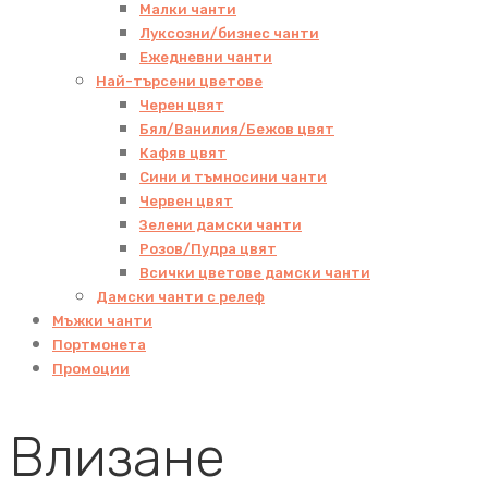
Малки чанти
Луксозни/бизнес чанти
Ежедневни чанти
Най-търсени цветове
Черен цвят
Бял/Ванилия/Бежов цвят
Кафяв цвят
Сини и тъмносини чанти
Червен цвят
Зелени дамски чанти
Розов/Пудра цвят
Всички цветове дамски чанти
Дамски чанти с релеф
Мъжки чанти
Портмонета
Промоции
Влизане