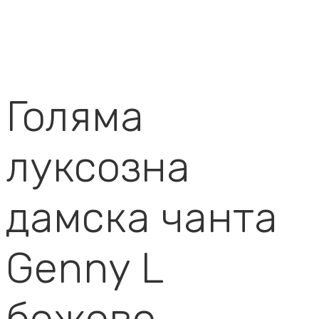
Голяма
луксозна
дамска чанта
Genny L
бежово