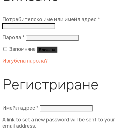
Задължит
Потребителско име или имейл адрес
*
Задължително
Парола
*
Запомняне
Влизане
Изгубена парола?
Регистриране
Задължително
Имейл адрес
*
A link to set a new password will be sent to your
email address.