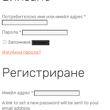
Задължит
Потребителско име или имейл адрес
*
Задължително
Парола
*
Запомняне
Влизане
Изгубена парола?
Регистриране
Задължително
Имейл адрес
*
A link to set a new password will be sent to your
email address.