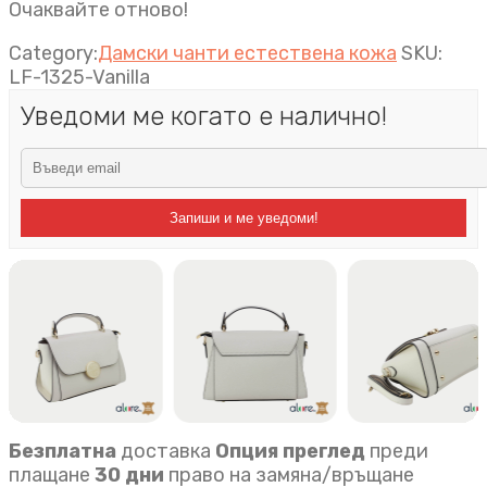
Очаквайте отново!
Category:
Дамски чанти естествена кожа
SKU:
LF-1325-Vanilla
Уведоми ме когато е налично!
Запиши и ме уведоми!
Безплатна
доставка
Опция преглед
преди
плащане
30 дни
право на замяна/връщане