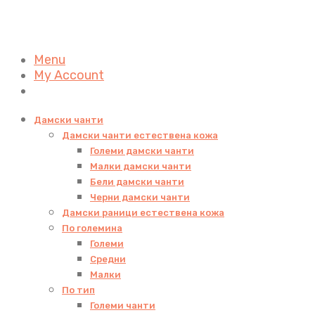
Menu
My Account
Дамски чанти
Дамски чанти естествена кожа
Големи дамски чанти
Малки дамски чанти
Бели дамски чанти
Черни дамски чанти
Дамски раници естествена кожа
По големина
Големи
Средни
Малки
По тип
Големи чанти