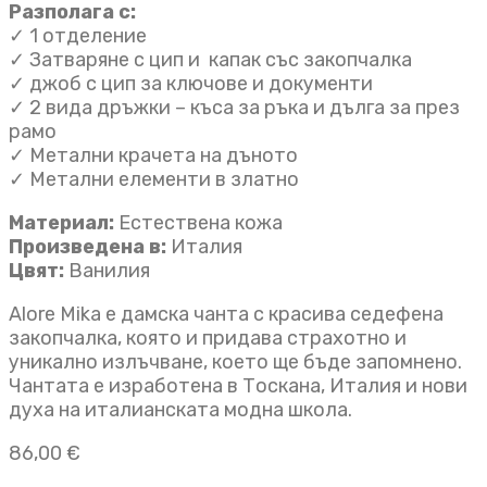
Разполага с:
✓ 1 отделениe
✓ Затваряне с цип и капак със закопчалка
✓ джоб с цип за ключове и документи
✓ 2 вида дръжки – къса за ръка и дълга за през
рамо
✓ Метални крачета на дъното
✓ Метални елементи в златно
Материал:
Естествена кожа
Произведена в:
Италия
Цвят:
Ванилия
Alore Mika е дамска чанта с красива седефена
закопчалка, която и придава страхотно и
уникално излъчване, което ще бъде запомнено.
Чантата е изработена в Тоскана, Италия и нови
духа на италианската модна школа.
86,00
€