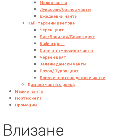
Малки чанти
Луксозни/бизнес чанти
Ежедневни чанти
Най-търсени цветове
Черен цвят
Бял/Ванилия/Бежов цвят
Кафяв цвят
Сини и тъмносини чанти
Червен цвят
Зелени дамски чанти
Розов/Пудра цвят
Всички цветове дамски чанти
Дамски чанти с релеф
Мъжки чанти
Портмонета
Промоции
Влизане