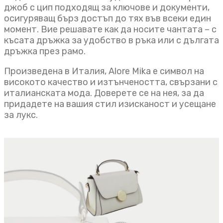
джоб с цип подходящ за ключове и документи,
осигуряващ бърз достъп до тях във всеки един
момент. Вие решавате как да носите чантата – с
късата дръжка за удобство в ръка или с дългата
дръжка през рамо.
Произведена в Италия, Alore Mika е символ на
високото качество и изтънчеността, свързани с
италианската мода. Доверете се на нея, за да
придадете на вашия стил изисканост и усещане
за лукс.