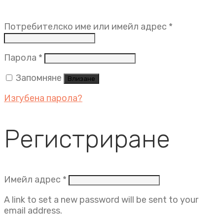
Задължит
Потребителско име или имейл адрес
*
Задължително
Парола
*
Запомняне
Влизане
Изгубена парола?
Регистриране
Задължително
Имейл адрес
*
A link to set a new password will be sent to your
email address.