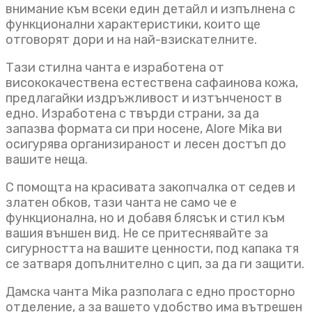
внимание към всеки един детайл и изпълнена с
функционални характеристики, които ще
отговорят дори и на най-взискателните.
Тази стилна чанта е изработена от
висококачествена естествена сафаинова кожа,
предлагайки издръжливост и изтънченост в
едно. Изработена с твърди страни, за да
запазва формата си при носене, Alore Mika ви
осигурява организираност и лесен достъп до
вашите неща.
С помощта на красивата закопчалка от седев и
златен обков, тази чанта не само че е
функционална, но и добавя блясък и стил към
вашия външен вид. Не се притеснявайте за
сигурността на вашите ценности, под капака тя
се затваря допълнително с цип, за да ги защити.
Дамска чанта Mika разполага с едно просторно
отделение, а за вашето удобство има вътрешен