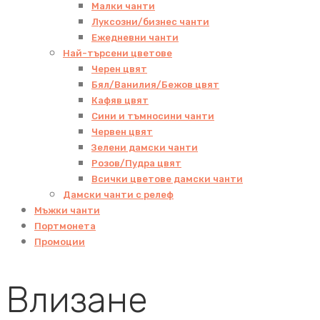
Малки чанти
Луксозни/бизнес чанти
Ежедневни чанти
Най-търсени цветове
Черен цвят
Бял/Ванилия/Бежов цвят
Кафяв цвят
Сини и тъмносини чанти
Червен цвят
Зелени дамски чанти
Розов/Пудра цвят
Всички цветове дамски чанти
Дамски чанти с релеф
Мъжки чанти
Портмонета
Промоции
Влизане