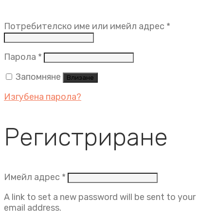
Задължит
Потребителско име или имейл адрес
*
Задължително
Парола
*
Запомняне
Влизане
Изгубена парола?
Регистриране
Задължително
Имейл адрес
*
A link to set a new password will be sent to your
email address.