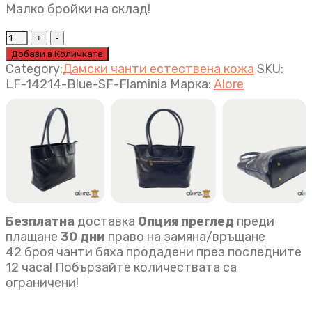
Малко бройки на склад!
Луксозна
дамска
Добави в Количката
чанта
Category:
Дамски чанти естествена кожа
SKU:
Bali
LF-14214-Blue-SF-Flaminia
Марка:
Alore
синьо
quantity
Безплатна
доставка
Опция преглед
преди
плащане
30 дни
право на замяна/връщане
42 броя чанти бяха продадени през последните
12 часа! Побързайте количествата са
ограничени!