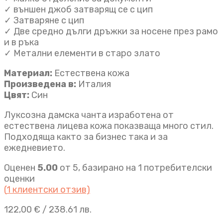
✓ външен джоб затварящ се с цип
✓ Затваряне с цип
✓ Две средно дълги дръжки за носене през рамо
и в ръка
✓ Метални елементи в старо злато
Материал:
Естествена кожа
Произведена в:
Италия
Цвят:
Син
Луксозна дамска чанта изработена от
естествена лицева кожа показваща много стил.
Подходяща както за бизнес така и за
ежедневието.
Оценен
5.00
от 5, базирано на
1
потребителски
оценки
(
1
клиентски отзив)
122,00
€
/ 238.61 лв.