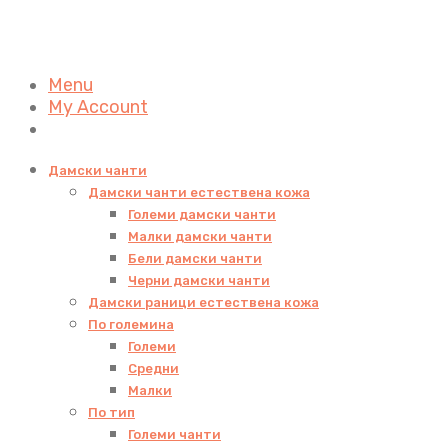
Menu
My Account
Дамски чанти
Дамски чанти естествена кожа
Големи дамски чанти
Малки дамски чанти
Бели дамски чанти
Черни дамски чанти
Дамски раници естествена кожа
По големина
Големи
Средни
Малки
По тип
Големи чанти