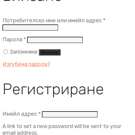
Задължит
Потребителско име или имейл адрес
*
Задължително
Парола
*
Запомняне
Влизане
Изгубена парола?
Регистриране
Задължително
Имейл адрес
*
A link to set a new password will be sent to your
email address.