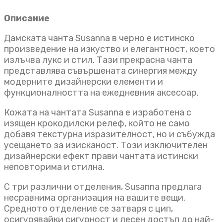
Описание
Дамската чанта Susanna в черно е истинско
произведение на изкуство и елегантност, което
излъчва лукс и стил. Тази прекрасна чанта
представлява съвършената синергия между
модерните дизайнерски елементи и
функционалността на ежедневния аксесоар.
Кожата на чантата Susanna е изработена с
изящен крокодилски релеф, който не само
добавя текстурна изразителност, но и събужда
усещането за изисканост. Този изключителен
дизайнерски ефект прави чантата истински
неповторима и стилна.
С три различни отделения, Susanna предлага
несравнима организация на вашите вещи.
Средното отделение се затваря с цип,
осигурявайки сигурност и лесен достъп до най-