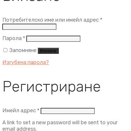
Задължит
Потребителско име или имейл адрес
*
Задължително
Парола
*
Запомняне
Влизане
Изгубена парола?
Регистриране
Задължително
Имейл адрес
*
A link to set a new password will be sent to your
email address.