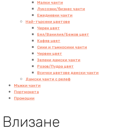
Малки чанти
Луксозни/бизнес чанти
Ежедневни чанти
Най-търсени цветове
Черен цвят
Бял/Ванилия/Бежов цвят
Кафяв цвят
Сини и тъмносини чанти
Червен цвят
Зелени дамски чанти
Розов/Пудра цвят
Всички цветове дамски чанти
Дамски чанти с релеф
Мъжки чанти
Портмонета
Промоции
Влизане