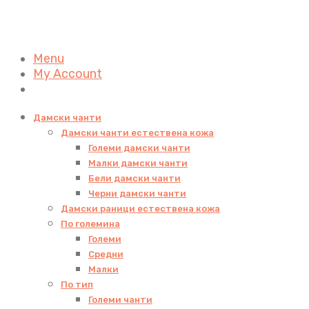
Menu
My Account
Дамски чанти
Дамски чанти естествена кожа
Големи дамски чанти
Малки дамски чанти
Бели дамски чанти
Черни дамски чанти
Дамски раници естествена кожа
По големина
Големи
Средни
Малки
По тип
Големи чанти