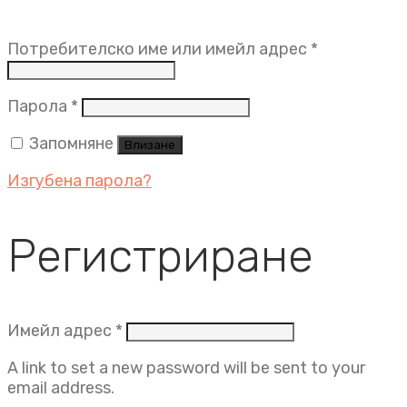
Задължит
Потребителско име или имейл адрес
*
Задължително
Парола
*
Запомняне
Влизане
Изгубена парола?
Регистриране
Задължително
Имейл адрес
*
A link to set a new password will be sent to your
email address.