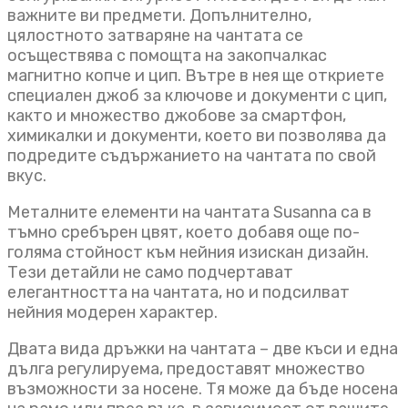
важните ви предмети. Допълнително,
цялостното затваряне на чантата се
осъществява с помощта на закопчалкас
магнитно копче и цип. Вътре в нея ще откриете
специален джоб за ключове и документи с цип,
както и множество джобове за смартфон,
химикалки и документи, което ви позволява да
подредите съдържанието на чантата по свой
вкус.
Металните елементи на чантата Susanna са в
тъмно сребърен цвят, което добавя още по-
голяма стойност към нейния изискан дизайн.
Тези детайли не само подчертават
елегантността на чантата, но и подсилват
нейния модерен характер.
Двата вида дръжки на чантата – две къси и една
дълга регулируема, предоставят множество
възможности за носене. Тя може да бъде носена