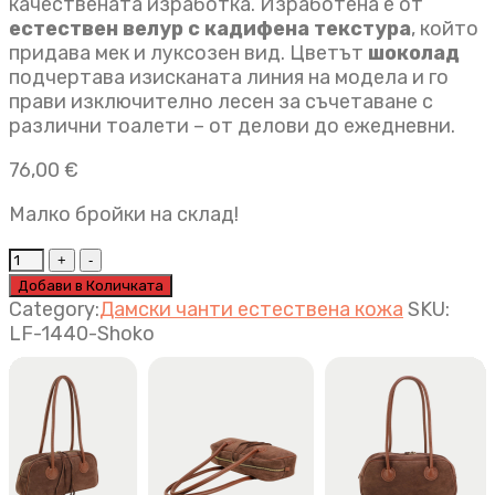
качествената изработка. Изработена е от
естествен велур с кадифена текстура
, който
придава мек и луксозен вид. Цветът
шоколад
подчертава изисканата линия на модела и го
прави изключително лесен за съчетаване с
различни тоалети – от делови до ежедневни.
76,00
€
Малко бройки на склад!
Луксозна
дамска
Добави в Количката
чанта
Category:
Дамски чанти естествена кожа
SKU:
Tea
LF-1440-Shoko
шоколад
quantity