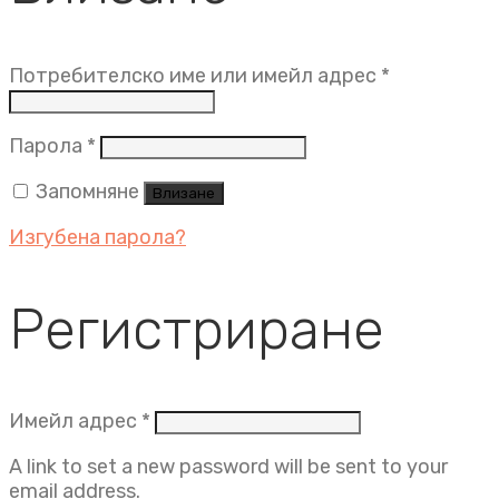
Задължит
Потребителско име или имейл адрес
*
Задължително
Парола
*
Запомняне
Влизане
Изгубена парола?
Регистриране
Задължително
Имейл адрес
*
A link to set a new password will be sent to your
email address.