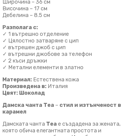
Широчина – 36 см
Височина – 17 см
Дебелина – 8.5 см
Разполага с:
✓ 1 вътрешно отделение
✓ Цялостно затваряне с цип
✓ вътрешен джоб с цип
✓ вътрешни джобове за телефон
✓ 2 къси дръжки
✓ Метални елементи в златно
Материал:
Естествена кожа
Произведена в:
Италия
Цвят: Шоколад
Дамска чанта Теа
–
стил и изтънченост в
карамел
Дамската чанта
Теа
е създадена за жената,
която обича елегантната простота и