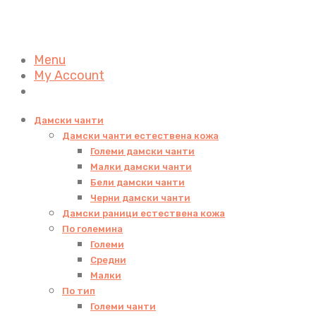
Menu
My Account
Дамски чанти
Дамски чанти естествена кожа
Големи дамски чанти
Малки дамски чанти
Бели дамски чанти
Черни дамски чанти
Дамски раници естествена кожа
По големина
Големи
Средни
Малки
По тип
Големи чанти