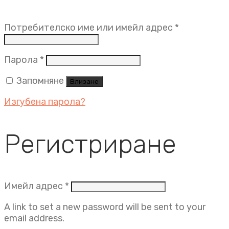
Задължит
Потребителско име или имейл адрес
*
Задължително
Парола
*
Запомняне
Влизане
Изгубена парола?
Регистриране
Задължително
Имейл адрес
*
A link to set a new password will be sent to your
email address.