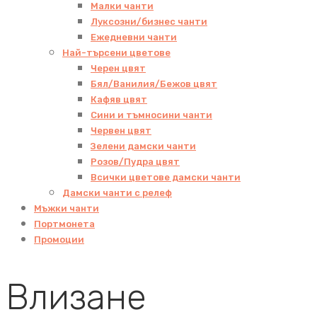
Малки чанти
Луксозни/бизнес чанти
Ежедневни чанти
Най-търсени цветове
Черен цвят
Бял/Ванилия/Бежов цвят
Кафяв цвят
Сини и тъмносини чанти
Червен цвят
Зелени дамски чанти
Розов/Пудра цвят
Всички цветове дамски чанти
Дамски чанти с релеф
Мъжки чанти
Портмонета
Промоции
Влизане