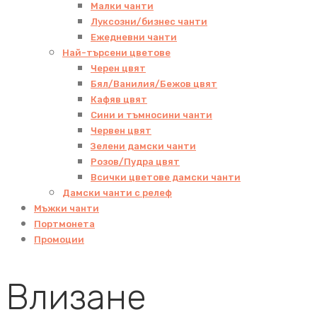
Малки чанти
Луксозни/бизнес чанти
Ежедневни чанти
Най-търсени цветове
Черен цвят
Бял/Ванилия/Бежов цвят
Кафяв цвят
Сини и тъмносини чанти
Червен цвят
Зелени дамски чанти
Розов/Пудра цвят
Всички цветове дамски чанти
Дамски чанти с релеф
Мъжки чанти
Портмонета
Промоции
Влизане