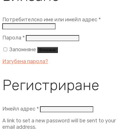
Задължит
Потребителско име или имейл адрес
*
Задължително
Парола
*
Запомняне
Влизане
Изгубена парола?
Регистриране
Задължително
Имейл адрес
*
A link to set a new password will be sent to your
email address.