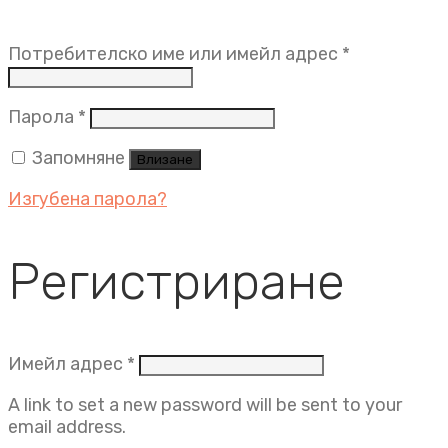
Задължит
Потребителско име или имейл адрес
*
Задължително
Парола
*
Запомняне
Влизане
Изгубена парола?
Регистриране
Задължително
Имейл адрес
*
A link to set a new password will be sent to your
email address.