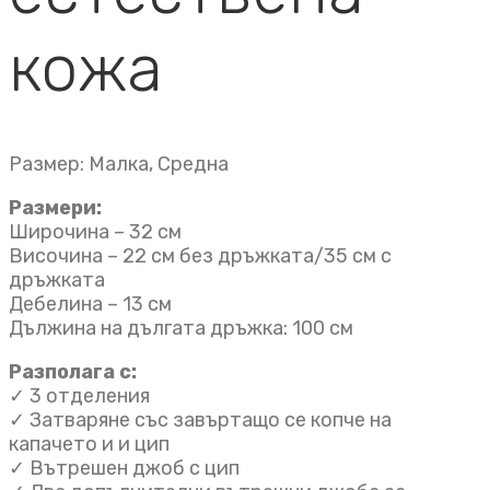
кожа
Размер: Малка, Средна
Размери:
Широчина – 32 см
Височина – 22 см без дръжката/35 см с
дръжката
Дебелина – 13 см
Дължина на дългата дръжка: 100 см
Разполага с:
✓ 3 отделения
✓ Затваряне със завъртащо се копче на
капачето и и цип
✓ Вътрешен джоб с цип