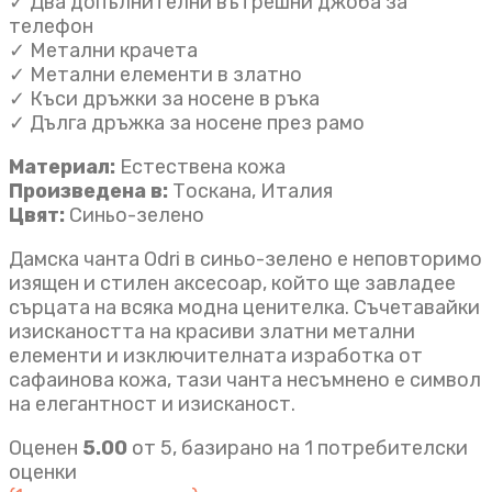
✓ Два допълнителни вътрешни джоба за
телефон
✓ Метални крачета
✓ Метални елементи в златно
✓ Къси дръжки за носене в ръка
✓ Дълга дръжка за носене през рамо
Материал:
Естествена кожа
Произведена в:
Тоскана, Италия
Цвят:
Синьо-зелено
Дамска чанта Odri в синьо-зелено е неповторимо
изящен и стилен аксесоар, който ще завладее
сърцата на всяка модна ценителка. Съчетавайки
изискаността на красиви златни метални
елементи и изключителната изработка от
сафаинова кожа, тази чанта несъмнено е символ
на елегантност и изисканост.
Оценен
5.00
от 5, базирано на
1
потребителски
оценки