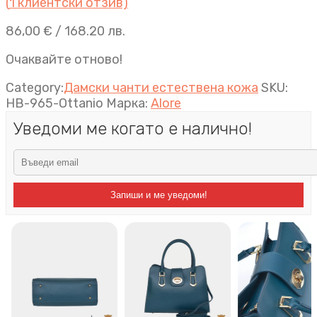
(
1
клиентски отзив)
86,00
€
/ 168.20 лв.
Очаквайте отново!
Category:
Дамски чанти естествена кожа
SKU:
HB-965-Ottanio
Марка:
Alore
Уведоми ме когато е налично!
Запиши и ме уведоми!