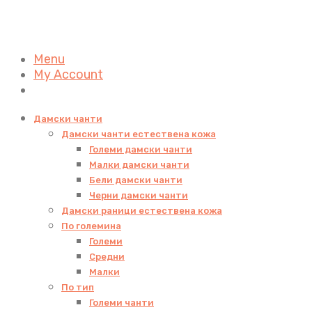
Menu
My Account
Дамски чанти
Дамски чанти естествена кожа
Големи дамски чанти
Малки дамски чанти
Бели дамски чанти
Черни дамски чанти
Дамски раници естествена кожа
По големина
Големи
Средни
Малки
По тип
Големи чанти