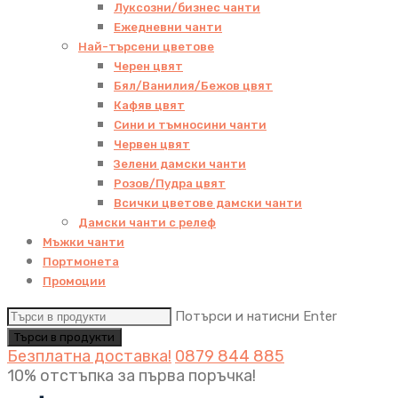
Луксозни/бизнес чанти
Ежедневни чанти
Най-търсени цветове
Черен цвят
Бял/Ванилия/Бежов цвят
Кафяв цвят
Сини и тъмносини чанти
Червен цвят
Зелени дамски чанти
Розов/Пудра цвят
Всички цветове дамски чанти
Дамски чанти с релеф
Мъжки чанти
Портмонета
Промоции
Потърси и натисни Enter
Безплатна доставка!
0879 844 885
10% отстъпка за първа поръчка!