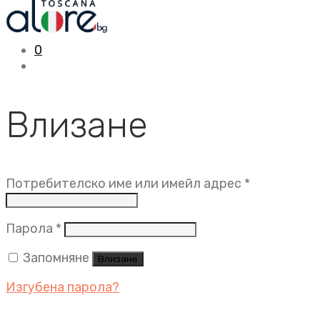
0
Влизане
Задължит
Потребителско име или имейл адрес
*
Задължително
Парола
*
Запомняне
Влизане
Изгубена парола?