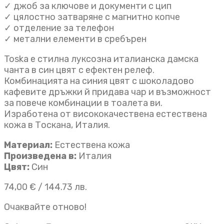
✓ джоб за ключове и документи с цип
✓ цялостно затваряне с магнитно копче
✓ отделение за телефон
✓ метални елементи в сребърен
Toska е стилна луксозна италианска дамска
чанта в син цвят с ефектен релеф.
Комбинацията на синия цвят с шоколадово
кафевите дръжки й придава чар и възможност
за повече комбинации в тоалета ви.
Изработена от висококачествена естествена
кожа в Тоскана, Италия.
Материал:
Естествена кожа
Произведена в:
Италия
Цвят:
Син
74,00
€
/ 144.73 лв.
Очаквайте отново!