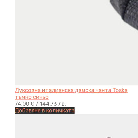
Луксозна италианска дамска чанта Toska
тъмно синьо
74,00
€
/ 144.73 лв.
Добавяне в количката