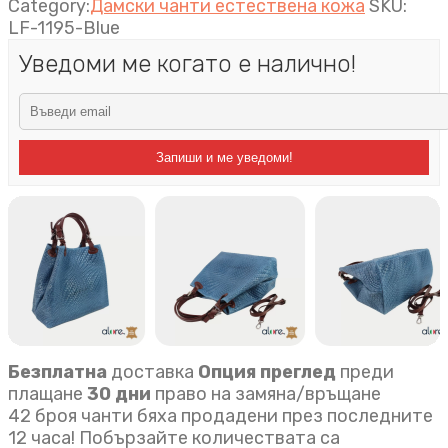
Category:
Дамски чанти естествена кожа
SKU:
LF-1195-Blue
Уведоми ме когато е налично!
Запиши и ме уведоми!
Безплатна
доставка
Опция преглед
преди
плащане
30 дни
право на замяна/връщане
42 броя чанти бяха продадени през последните
12 часа! Побързайте количествата са