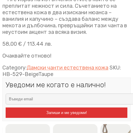
преплитат нежност и сила. Съчетанието на
естествена кожа в два изискани нюанса –
ванилия и капучино – създава баланс между
мекота и дълбочина, превръщайки тази чанта в
неустоим акцент за всяка визия.
58,00
€
/ 113.44 лв.
Очаквайте отново!
Category:
Дамски чанти естествена кожа
SKU:
HB-529-BeigeTaupe
Уведоми ме когато е налично!
Запиши и ме уведоми!