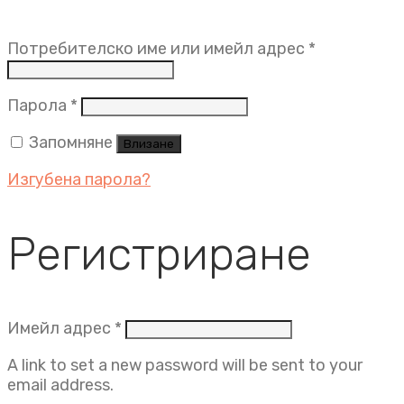
Задължит
Потребителско име или имейл адрес
*
Задължително
Парола
*
Запомняне
Влизане
Изгубена парола?
Регистриране
Задължително
Имейл адрес
*
A link to set a new password will be sent to your
email address.