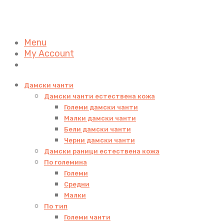
Menu
My Account
Дамски чанти
Дамски чанти естествена кожа
Големи дамски чанти
Малки дамски чанти
Бели дамски чанти
Черни дамски чанти
Дамски раници естествена кожа
По големина
Големи
Средни
Малки
По тип
Големи чанти