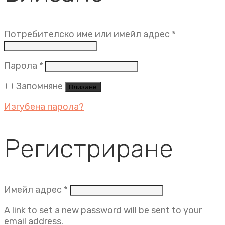
Задължит
Потребителско име или имейл адрес
*
Задължително
Парола
*
Запомняне
Влизане
Изгубена парола?
Регистриране
Задължително
Имейл адрес
*
A link to set a new password will be sent to your
email address.