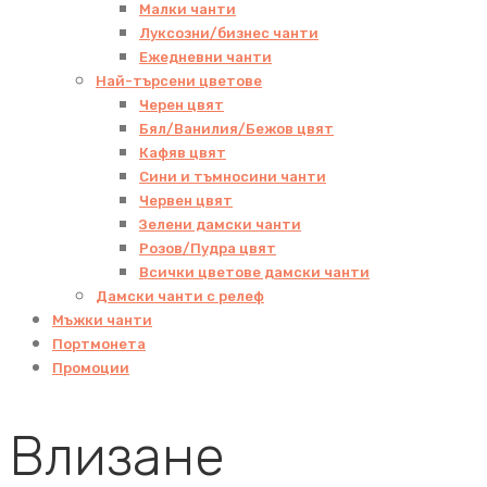
Малки чанти
Луксозни/бизнес чанти
Ежедневни чанти
Най-търсени цветове
Черен цвят
Бял/Ванилия/Бежов цвят
Кафяв цвят
Сини и тъмносини чанти
Червен цвят
Зелени дамски чанти
Розов/Пудра цвят
Всички цветове дамски чанти
Дамски чанти с релеф
Мъжки чанти
Портмонета
Промоции
Влизане