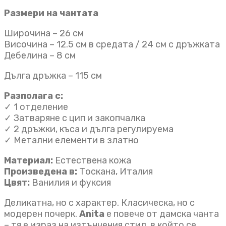
Размери на чантата
Широчина – 26 см
Височина – 12.5 см в средата / 24 см с дръжката
Дебелина – 8 см
Дълга дръжка – 115 см
Разполага с:
✓ 1 отделениe
✓ Затваряне с цип и закопчалка
✓ 2 дръжки, къса и дълга регулируема
✓ Метални елементи в златно
Материал:
Естествена кожа
Произведена в:
Тоскана, Италия
Цвят:
Ванилия и фуксия
Деликатна, но с характер. Класическа, но с
модерен почерк.
Anita
е повече от дамска чанта
– тя е израз на изтънчения стил, в който се