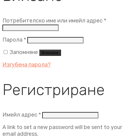
Задължит
Потребителско име или имейл адрес
*
Задължително
Парола
*
Запомняне
Влизане
Изгубена парола?
Регистриране
Задължително
Имейл адрес
*
A link to set a new password will be sent to your
email address.