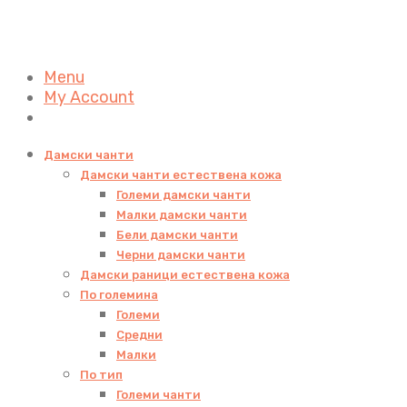
Menu
My Account
Дамски чанти
Дамски чанти естествена кожа
Големи дамски чанти
Малки дамски чанти
Бели дамски чанти
Черни дамски чанти
Дамски раници естествена кожа
По големина
Големи
Средни
Малки
По тип
Големи чанти