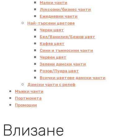
Малки чанти
Луксозни/бизнес чанти
Ежедневни чанти
Най-търсени цветове
Черен цвят
Бял/Ванилия/Бежов цвят
Кафяв цвят
Сини и тъмносини чанти
Червен цвят
Зелени дамски чанти
Розов/Пудра цвят
Всички цветове дамски чанти
Дамски чанти с релеф
Мъжки чанти
Портмонета
Промоции
Влизане