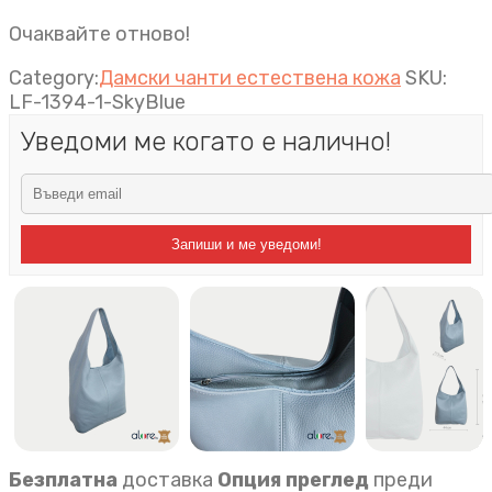
Очаквайте отново!
Category:
Дамски чанти естествена кожа
SKU:
LF-1394-1-SkyBlue
Уведоми ме когато е налично!
Запиши и ме уведоми!
Безплатна
доставка
Опция преглед
преди