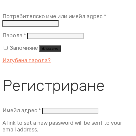
Задължит
Потребителско име или имейл адрес
*
Задължително
Парола
*
Запомняне
Влизане
Изгубена парола?
Регистриране
Задължително
Имейл адрес
*
A link to set a new password will be sent to your
email address.