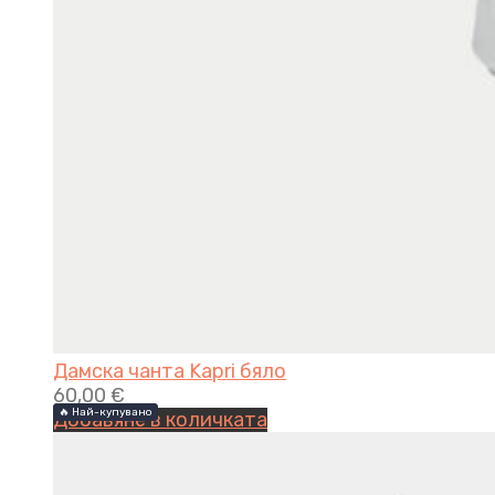
Дамска чанта Kapri бяло
60,00
€
🔥 Най-купувано
🔥 Най-купувано
Добавяне в количката