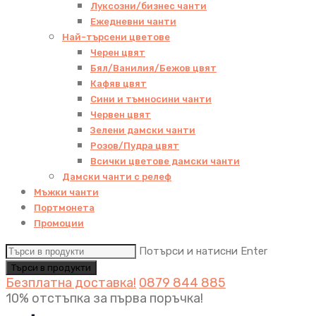
Луксозни/бизнес чанти
Ежедневни чанти
Най-търсени цветове
Черен цвят
Бял/Ванилия/Бежов цвят
Кафяв цвят
Сини и тъмносини чанти
Червен цвят
Зелени дамски чанти
Розов/Пудра цвят
Всички цветове дамски чанти
Дамски чанти с релеф
Мъжки чанти
Портмонета
Промоции
Потърси и натисни Enter
Безплатна доставка!
0879 844 885
10% отстъпка за първа поръчка!