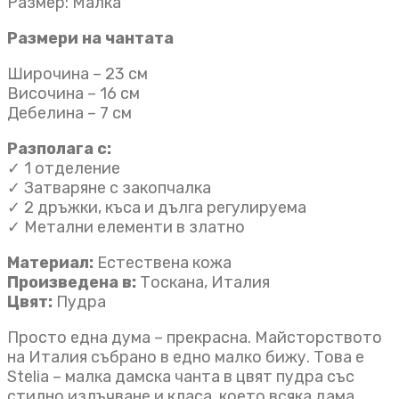
Размер: Малка
Размери на чантата
Широчина – 23 см
Височина – 16 см
Дебелина – 7 см
Разполага с:
✓ 1 отделениe
✓ Затваряне с закопчалка
✓ 2 дръжки, къса и дълга регулируема
✓ Метални елементи в златно
Материал:
Естествена кожа
Произведена в:
Тоскана, Италия
Цвят:
Пудра
Просто една дума – прекрасна. Майсторството
на Италия събрано в едно малко бижу. Това е
Stelia – малка дамска чанта в цвят пудра със
стилно излъчване и класа, което всяка дама