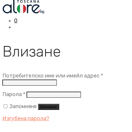
0
Влизане
Задължит
Потребителско име или имейл адрес
*
Задължително
Парола
*
Запомняне
Влизане
Изгубена парола?