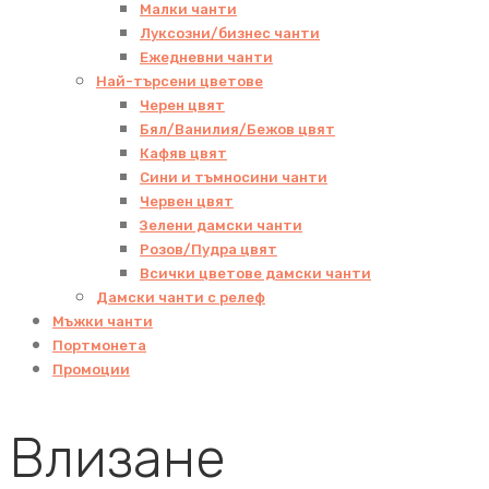
Малки чанти
Луксозни/бизнес чанти
Ежедневни чанти
Най-търсени цветове
Черен цвят
Бял/Ванилия/Бежов цвят
Кафяв цвят
Сини и тъмносини чанти
Червен цвят
Зелени дамски чанти
Розов/Пудра цвят
Всички цветове дамски чанти
Дамски чанти с релеф
Мъжки чанти
Портмонета
Промоции
Влизане