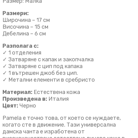
Размер: Малка
Размери:
Широчина – 17 см
Височина – 15 см
Дебелина – 6 см
Разполага с:
✓ 1 отделения
✓ Затваряне с капак и закопчалка
✓ Затваряне с цип под капака
✓ 1 вътрешен джоб без цип.
✓ Метални елементи в сребристо
Материал:
Естествена кожа
Произведена в:
Италия
Цвят:
Черно
Pamela е точно това, от което се нуждаете,
когато сте в движение. Тази универсална
дамска чанта e изработена от