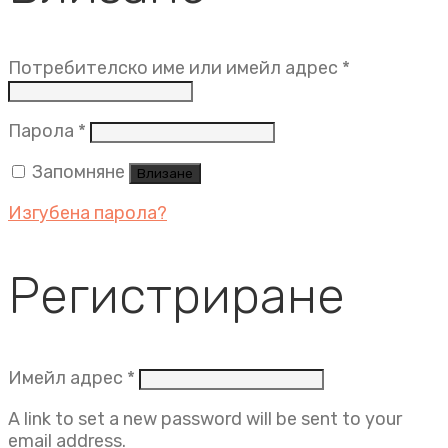
Задължит
Потребителско име или имейл адрес
*
Задължително
Парола
*
Запомняне
Влизане
Изгубена парола?
Регистриране
Задължително
Имейл адрес
*
A link to set a new password will be sent to your
email address.