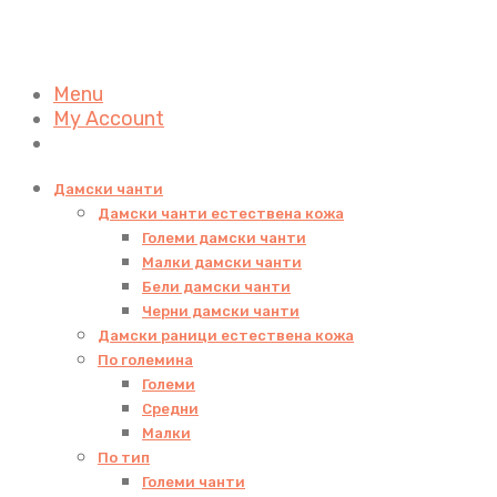
Menu
My Account
Дамски чанти
Дамски чанти естествена кожа
Големи дамски чанти
Малки дамски чанти
Бели дамски чанти
Черни дамски чанти
Дамски раници естествена кожа
По големина
Големи
Средни
Малки
По тип
Големи чанти