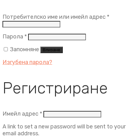
Задължит
Потребителско име или имейл адрес
*
Задължително
Парола
*
Запомняне
Влизане
Изгубена парола?
Регистриране
Задължително
Имейл адрес
*
A link to set a new password will be sent to your
email address.