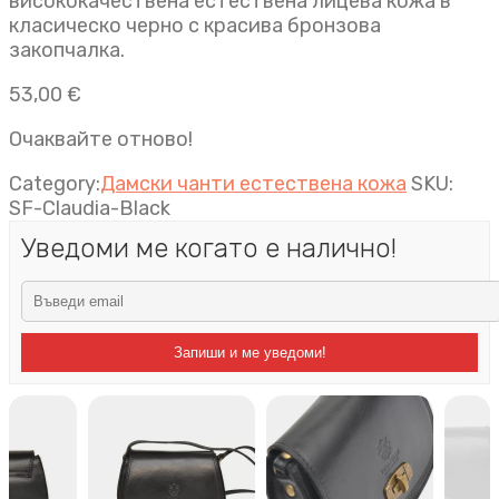
висококачествена естествена лицева кожа в
класическо черно с красива бронзова
закопчалка.
53,00
€
Очаквайте отново!
Category:
Дамски чанти естествена кожа
SKU:
SF-Claudia-Black
Уведоми ме когато е налично!
Запиши и ме уведоми!