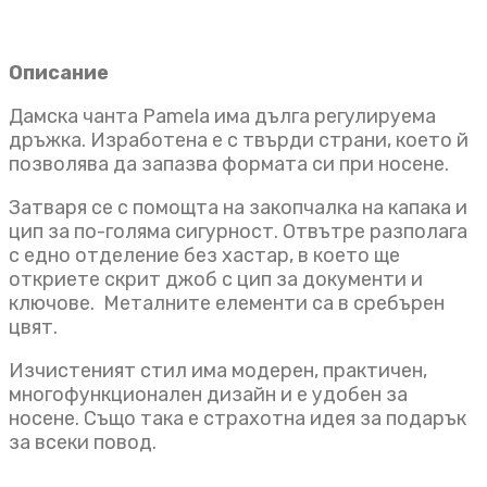
Описание
Дамска чанта Pamela има дълга регулируема
дръжка. Изработена е с твърди страни, което й
позволява да запазва формата си при носене.
Затваря се с помощта на закопчалка на капака и
цип за по-голяма сигурност. Отвътре разполага
с едно отделение без хастар, в което ще
откриете скрит джоб с цип за документи и
ключове. Металните елементи са в сребърен
цвят.
Изчистеният стил има модерен, практичен,
многофункционален дизайн и е удобен за
носене. Също така е страхотна идея за подарък
за всеки повод.