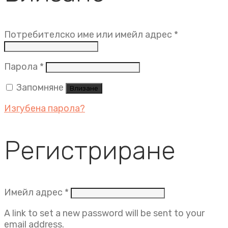
Задължит
Потребителско име или имейл адрес
*
Задължително
Парола
*
Запомняне
Влизане
Изгубена парола?
Регистриране
Задължително
Имейл адрес
*
A link to set a new password will be sent to your
email address.