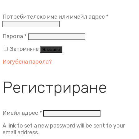
Задължит
Потребителско име или имейл адрес
*
Задължително
Парола
*
Запомняне
Влизане
Изгубена парола?
Регистриране
Задължително
Имейл адрес
*
A link to set a new password will be sent to your
email address.