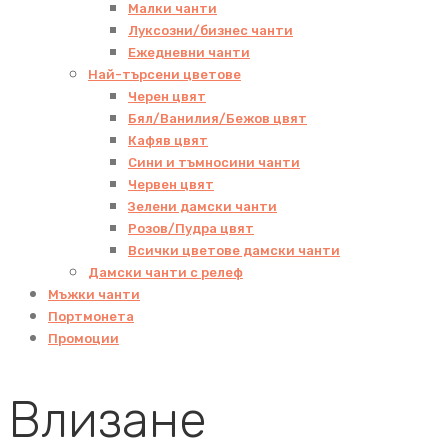
Малки чанти
Луксозни/бизнес чанти
Ежедневни чанти
Най-търсени цветове
Черен цвят
Бял/Ванилия/Бежов цвят
Кафяв цвят
Сини и тъмносини чанти
Червен цвят
Зелени дамски чанти
Розов/Пудра цвят
Всички цветове дамски чанти
Дамски чанти с релеф
Мъжки чанти
Портмонета
Промоции
Влизане