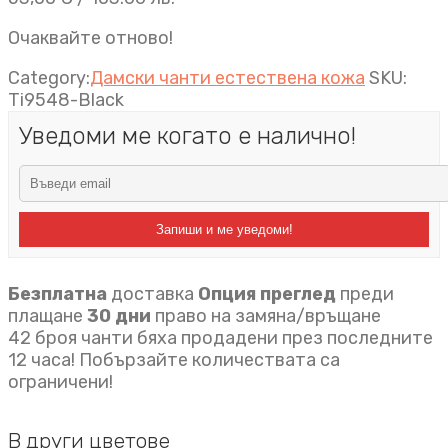
Очаквайте отново!
Category:
Дамски чанти естествена кожа
SKU:
Ti9548-Black
Уведоми ме когато е налично!
Запиши и ме уведоми!
Безплатна
доставка
Опция преглед
преди
плащане
30 дни
право на замяна/връщане
42 броя чанти бяха продадени през последните
12 часа! Побързайте количествата са
ограничени!
В други цветове