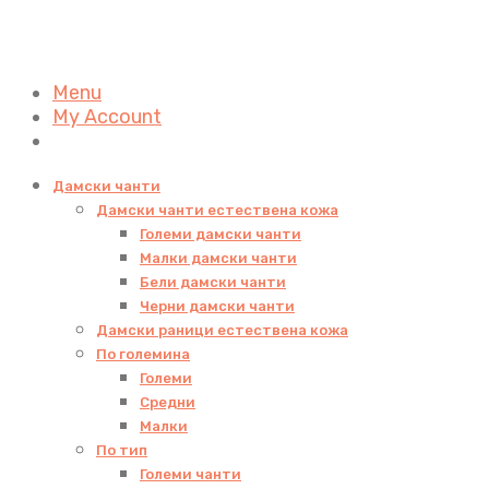
Menu
My Account
Дамски чанти
Дамски чанти естествена кожа
Големи дамски чанти
Малки дамски чанти
Бели дамски чанти
Черни дамски чанти
Дамски раници естествена кожа
По големина
Големи
Средни
Малки
По тип
Големи чанти