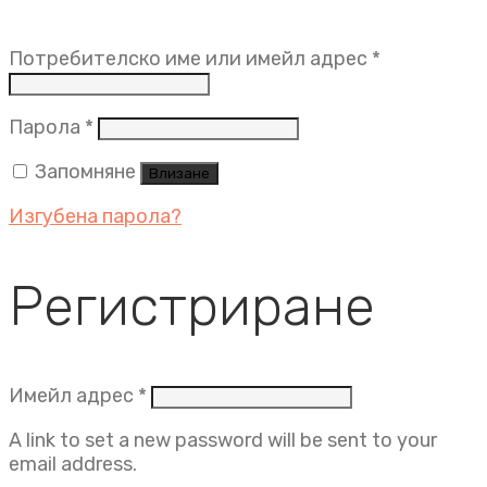
Задължит
Потребителско име или имейл адрес
*
Задължително
Парола
*
Запомняне
Влизане
Изгубена парола?
Регистриране
Задължително
Имейл адрес
*
A link to set a new password will be sent to your
email address.