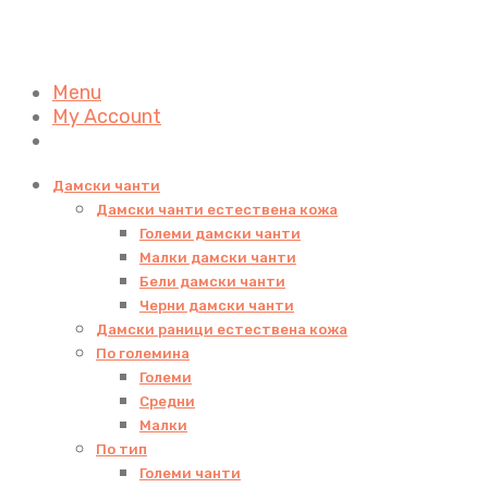
Menu
My Account
Дамски чанти
Дамски чанти естествена кожа
Големи дамски чанти
Малки дамски чанти
Бели дамски чанти
Черни дамски чанти
Дамски раници естествена кожа
По големина
Големи
Средни
Малки
По тип
Големи чанти