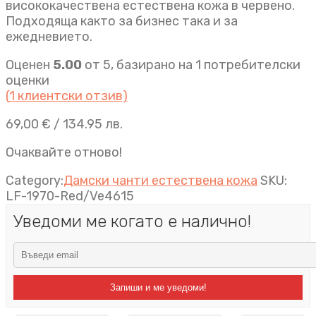
висококачествена естествена кожа в червено.
Подходяща както за бизнес така и за
ежедневието.
Оценен
5.00
от 5, базирано на
1
потребителски
оценки
(
1
клиентски отзив)
69,00
€
/ 134.95 лв.
Очаквайте отново!
Category:
Дамски чанти естествена кожа
SKU:
LF-1970-Red/Ve4615
Уведоми ме когато е налично!
Запиши и ме уведоми!