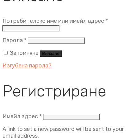
Задължит
Потребителско име или имейл адрес
*
Задължително
Парола
*
Запомняне
Влизане
Изгубена парола?
Регистриране
Задължително
Имейл адрес
*
A link to set a new password will be sent to your
email address.