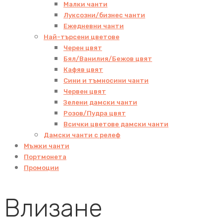
Малки чанти
Луксозни/бизнес чанти
Ежедневни чанти
Най-търсени цветове
Черен цвят
Бял/Ванилия/Бежов цвят
Кафяв цвят
Сини и тъмносини чанти
Червен цвят
Зелени дамски чанти
Розов/Пудра цвят
Всички цветове дамски чанти
Дамски чанти с релеф
Мъжки чанти
Портмонета
Промоции
Влизане