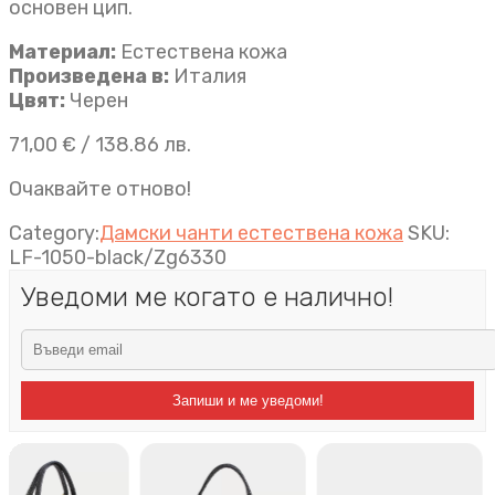
основен цип.
Материал:
Естествена кожа
Произведена в:
Италия
Цвят:
Черен
71,00
€
/ 138.86 лв.
Очаквайте отново!
Category:
Дамски чанти естествена кожа
SKU:
LF-1050-black/Zg6330
Уведоми ме когато е налично!
Запиши и ме уведоми!