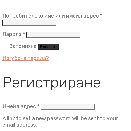
Задължит
Потребителско име или имейл адрес
*
Задължително
Парола
*
Запомняне
Влизане
Изгубена парола?
Регистриране
Задължително
Имейл адрес
*
A link to set a new password will be sent to your
email address.