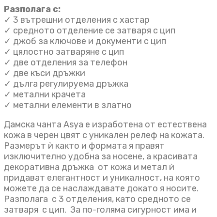
Разполага с:
✓ 3 вътрешни отделения с хастар
✓ средното отделение се затваря с цип
✓ джоб за ключове и документи с цип
✓ цялостно затваряне с цип
✓ две отделения за телефон
✓ две къси дръжки
✓ дълга регулируема дръжка
✓ метални крачета
✓ метални елементи в златно
Дамска чанта Asya е изработена от естествена
кожа в черен цвят с уникален релеф на кожата.
Размерът ѝ както и формата я правят
изключително удобна за носене, а красивата
декоративна дръжка от кожа и метал ѝ
придават елегантност и уникалност, на която
можете да се наслаждавате докато я носите.
Разполага с 3 отделения, като средното се
затваря с цип. За по-голяма сигурност има и