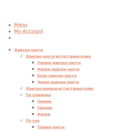
Menu
My Account
Дамски чанти
Дамски чанти естествена кожа
Големи дамски чанти
Малки дамски чанти
Бели дамски чанти
Черни дамски чанти
Дамски раници естествена кожа
По големина
Големи
Средни
Малки
По тип
Големи чанти