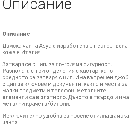
Описание
Описание
Дамска чанта Asya е изработена от естествена
кожа в Италия
Затваря се с цип, за по-голяма сигурност.
Разполага с три отделения с хастар, като
средното се затваря с цип. Има вътрешен джоб
с цип за ключове и документи, както и места за
малки предмети и телефон. Металните
елементи са в златисто. Дъното е твърдо и има
метални крачета/бутони.
Изключително удобна за носене стилна дамска
чанта