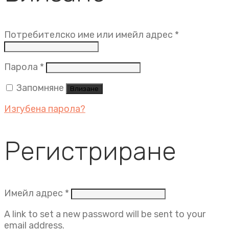
Задължит
Потребителско име или имейл адрес
*
Задължително
Парола
*
Запомняне
Влизане
Изгубена парола?
Регистриране
Задължително
Имейл адрес
*
A link to set a new password will be sent to your
email address.