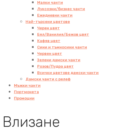
Малки чанти
Луксозни/бизнес чанти
Ежедневни чанти
Най-търсени цветове
Черен цвят
Бял/Ванилия/Бежов цвят
Кафяв цвят
Сини и тъмносини чанти
Червен цвят
Зелени дамски чанти
Розов/Пудра цвят
Всички цветове дамски чанти
Дамски чанти с релеф
Мъжки чанти
Портмонета
Промоции
Влизане