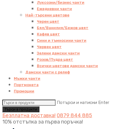
Луксозни/бизнес чанти
Ежедневни чанти
Най-търсени цветове
Черен цвят
Бял/Ванилия/Бежов цвят
Кафяв цвят
Сини и тъмносини чанти
Червен цвят
Зелени дамски чанти
Розов/Пудра цвят
Всички цветове дамски чанти
Дамски чанти с релеф
Мъжки чанти
Портмонета
Промоции
Потърси и натисни Enter
Безплатна доставка!
0879 844 885
10% отстъпка за първа поръчка!