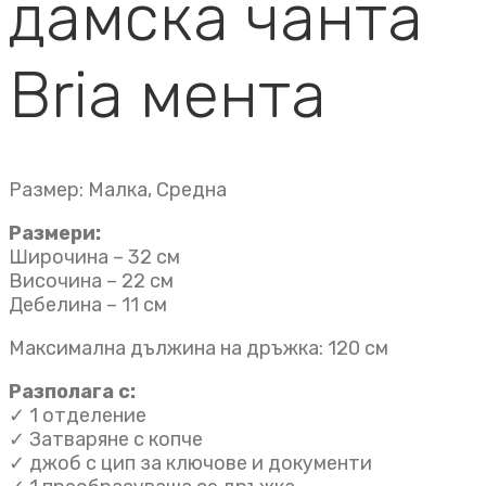
дамска чанта
Bria мента
Размер: Малка, Средна
Размери:
Широчина – 32 см
Височина – 22 см
Дебелина – 11 см
Максимална дължина на дръжка: 120 см
Разполага с:
✓ 1 отделение
✓ Затваряне с копче
✓ джоб с цип за ключове и документи