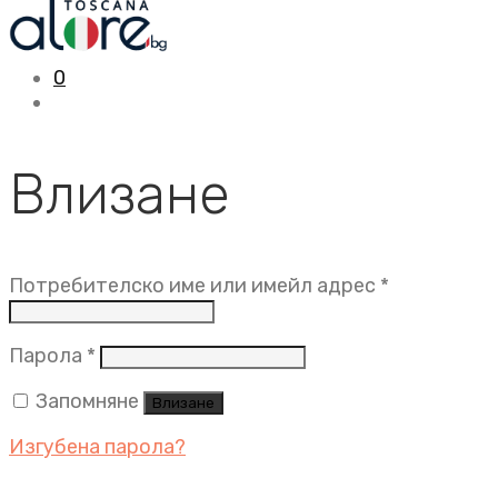
0
Влизане
Задължит
Потребителско име или имейл адрес
*
Задължително
Парола
*
Запомняне
Влизане
Изгубена парола?