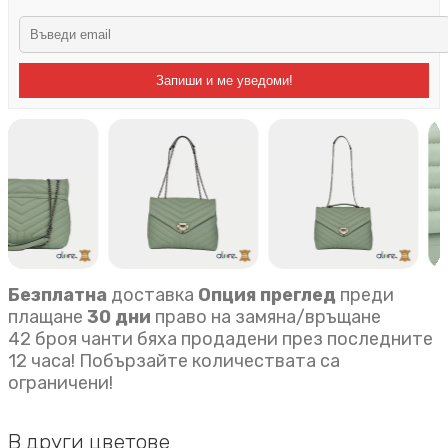
Запиши и ме уведоми!
Безплатна
доставка
Опция преглед
преди
плащане
30 дни
право на замяна/връщане
42 броя чанти бяха продадени през последните
12 часа! Побързайте количествата са
ограничени!
В други цветове