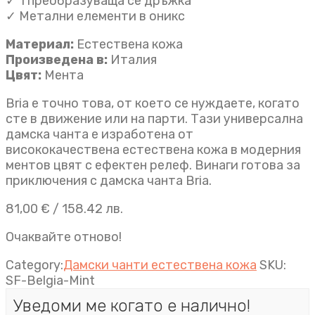
✓ 1 преобразуваща се дръжка
✓ Метални елементи в оникс
Материал:
Естествена кожа
Произведена в:
Италия
Цвят:
Мента
Bria е точно това, от което се нуждаете, когато
сте в движение или на парти. Тази универсална
дамска чанта e изработена от
висококачествена естествена кожа в модерния
ментов цвят с ефектен релеф. Винаги готова за
приключения с дамска чанта Bria.
81,00
€
/ 158.42 лв.
Очаквайте отново!
Category:
Дамски чанти естествена кожа
SKU:
SF-Belgia-Mint
Уведоми ме когато е налично!