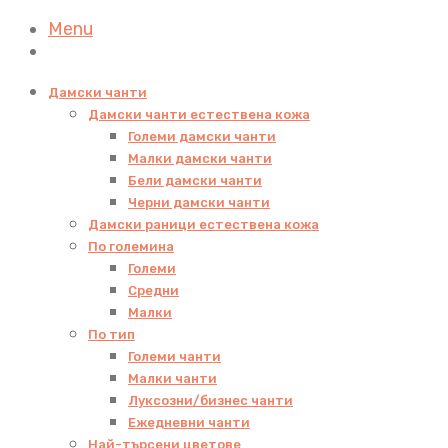
Menu
Дамски чанти
Дамски чанти естествена кожа
Големи дамски чанти
Малки дамски чанти
Бели дамски чанти
Черни дамски чанти
Дамски раници естествена кожа
По големина
Големи
Средни
Малки
По тип
Големи чанти
Малки чанти
Луксозни/бизнес чанти
Ежедневни чанти
Най-търсени цветове