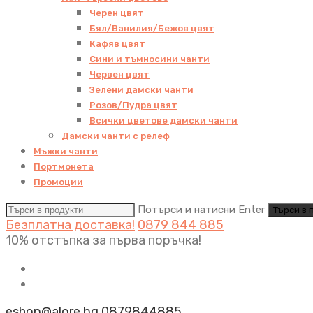
Черен цвят
Бял/Ванилия/Бежов цвят
Кафяв цвят
Сини и тъмносини чанти
Червен цвят
Зелени дамски чанти
Розов/Пудра цвят
Всички цветове дамски чанти
Дамски чанти с релеф
Мъжки чанти
Портмонета
Промоции
Потърси и натисни Enter
Безплатна доставка!
0879 844 885
10% отстъпка за първа поръчка!
eshop@alore.bg
0879844885