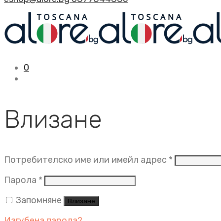
0
Влизане
Задължит
Потребителско име или имейл адрес
*
Задължително
Парола
*
Запомняне
Влизане
Изгубена парола?