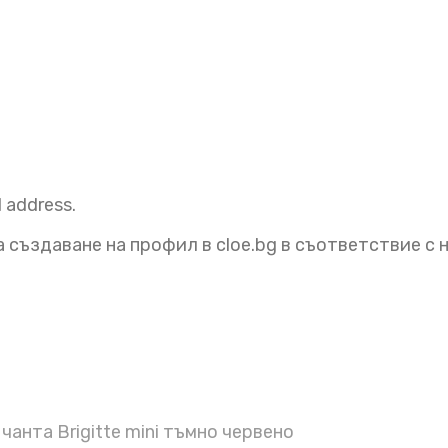
l address.
 създаване на профил в cloe.bg в съответствие с
чанта Brigitte mini тъмно червено