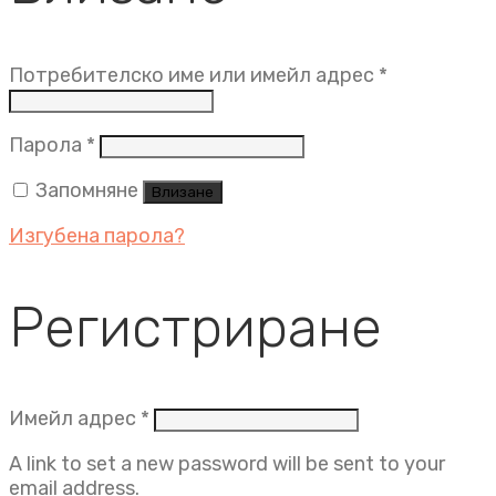
Задължит
Потребителско име или имейл адрес
*
Задължително
Парола
*
Запомняне
Влизане
Изгубена парола?
Регистриране
Задължително
Имейл адрес
*
A link to set a new password will be sent to your
email address.