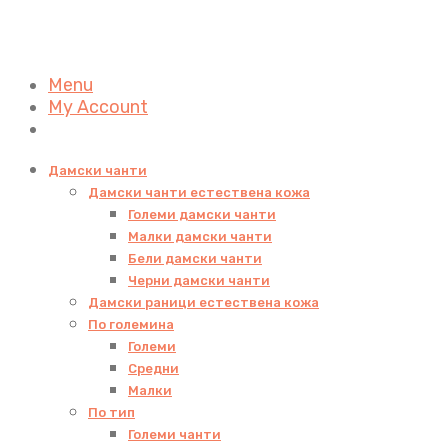
Menu
My Account
Дамски чанти
Дамски чанти естествена кожа
Големи дамски чанти
Малки дамски чанти
Бели дамски чанти
Черни дамски чанти
Дамски раници естествена кожа
По големина
Големи
Средни
Малки
По тип
Големи чанти