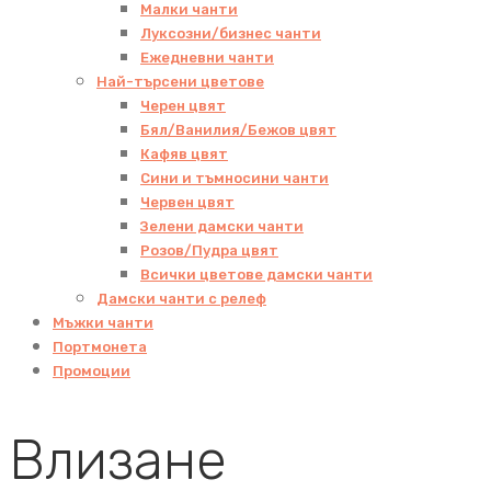
Малки чанти
Луксозни/бизнес чанти
Ежедневни чанти
Най-търсени цветове
Черен цвят
Бял/Ванилия/Бежов цвят
Кафяв цвят
Сини и тъмносини чанти
Червен цвят
Зелени дамски чанти
Розов/Пудра цвят
Всички цветове дамски чанти
Дамски чанти с релеф
Мъжки чанти
Портмонета
Промоции
Влизане