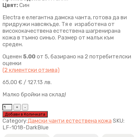
Цвят:
Син
Electra e елегантна дамска чанта, готова да ви
придружи навсякъде. Тя е изработена от
висококачествена естествена шагренирана
кожа в тъмно синьо. Размер от малък към
среден.
Оценен
5.00
от 5, базирано на
2
потребителски
оценки
(
2
клиентски отзива)
65,00
€
/ 127.13 лв.
Малко бройки на склад!
Дамска
чанта
Добави в Количката
Electra
Category:
Дамски чанти естествена кожа
SKU:
тъмно
LF-1018-DarkBlue
синьо