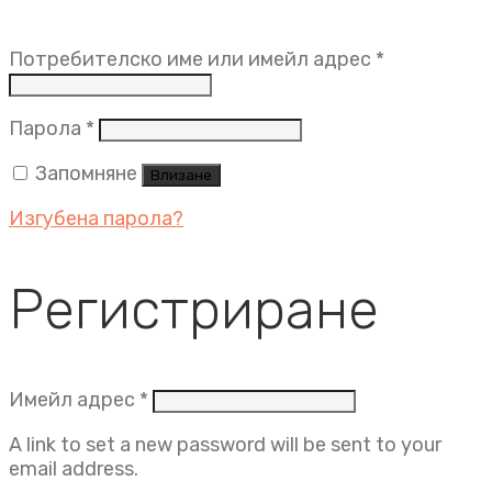
Задължит
Потребителско име или имейл адрес
*
Задължително
Парола
*
Запомняне
Влизане
Изгубена парола?
Регистриране
Задължително
Имейл адрес
*
A link to set a new password will be sent to your
email address.