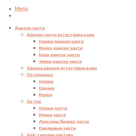
Menu
Дамски чанти
Дамски чанти естествена кожа
Големи дамски чанти
Малки дамски чанти
Бели дамски чанти
Черни дамски чанти
Дамски раници естествена кожа
По големина
Големи
Средни
Малки
По тип
Големи чанти
Малки чанти
Луксозни/бизнес чанти
Ежедневни чанти
Най-търсени цветове