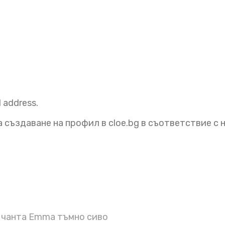
l address.
 създаване на профил в cloe.bg в съответствие с
 чанта Emma тъмно сиво