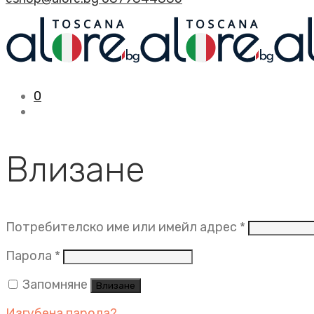
0
Влизане
Задължит
Потребителско име или имейл адрес
*
Задължително
Парола
*
Запомняне
Влизане
Изгубена парола?