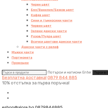
Черен цвят
Бял/Ванилия/Бежов цвят
Кафяв цвят
Сини и тъмносини чанти
Червен цвят
Зелени дамски чанти
Розов/Пудра цвят
Всички цветове дамски чанти
Дамски чанти с релеф
Мъжки чанти
Портмонета
Промоции
Потърси и натисни Enter
Безплатна доставка!
0879 844 885
10% отстъпка за първа поръчка!
eshop@alore.bg
0879844885