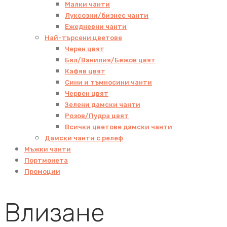
Малки чанти
Луксозни/бизнес чанти
Ежедневни чанти
Най-търсени цветове
Черен цвят
Бял/Ванилия/Бежов цвят
Кафяв цвят
Сини и тъмносини чанти
Червен цвят
Зелени дамски чанти
Розов/Пудра цвят
Всички цветове дамски чанти
Дамски чанти с релеф
Мъжки чанти
Портмонета
Промоции
Влизане