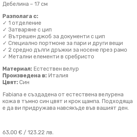
Дебелина – 17 см
Разполага с:
✓ 1 отделение
✓ Затваряне с цип
✓ Вътрешен джоб за документи с цип
✓ Специално портмоне за пари и други вещи
✓ 2 средно дълги дръжки за носене през рамо
✓ Метални елементи в сребристо
Материал:
Естествен велур
Произведена в:
Италия
Цвят:
Син
Fabiana е създадена от естествена велурена
кожа в тъмно син цвят и крок щампа. Подходяща
е да ви придружава навсякъде във вашият ден.
63,00
€
/ 123.22 лв.