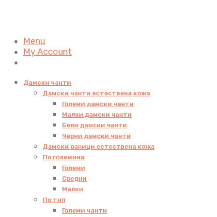
Menu
My Account
Дамски чанти
Дамски чанти естествена кожа
Големи дамски чанти
Малки дамски чанти
Бели дамски чанти
Черни дамски чанти
Дамски раници естествена кожа
По големина
Големи
Средни
Малки
По тип
Големи чанти