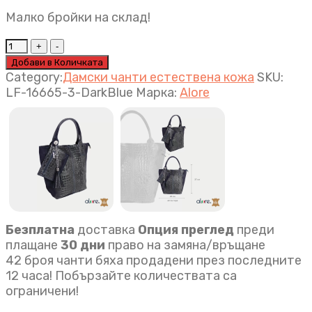
Малко бройки на склад!
Дамска
чанта
Добави в Количката
естествена
Category:
Дамски чанти естествена кожа
SKU:
кожа
LF-16665-3-DarkBlue
Марка:
Alore
Fabiana
тъмно
синьо
quantity
Безплатна
доставка
Опция преглед
преди
плащане
30 дни
право на замяна/връщане
42 броя чанти бяха продадени през последните
12 часа! Побързайте количествата са
ограничени!