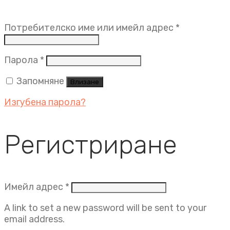
Задължит
Потребителско име или имейл адрес
*
Задължително
Парола
*
Запомняне
Влизане
Изгубена парола?
Регистриране
Задължително
Имейл адрес
*
A link to set a new password will be sent to your
email address.