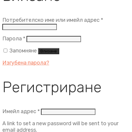
Задължит
Потребителско име или имейл адрес
*
Задължително
Парола
*
Запомняне
Влизане
Изгубена парола?
Регистриране
Задължително
Имейл адрес
*
A link to set a new password will be sent to your
email address.