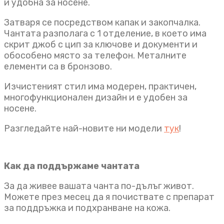
и удобна за носене.
Затваря се посредством капак и закопчалка.
Чантата разполага с 1 отделение, в което има
скрит джоб с цип за ключове и документи и
обособено място за телефон. Металните
елементи са в бронзово.
Изчистеният стил има модерен, практичен,
многофункционален дизайн и е удобен за
носене.
Разгледайте най-новите ни модели
тук
!
Как да поддържаме чантата
За да живее вашата чанта по-дълъг живот.
Можете през месец да я почиствате с препарат
за поддръжка и подхранване на кожа.