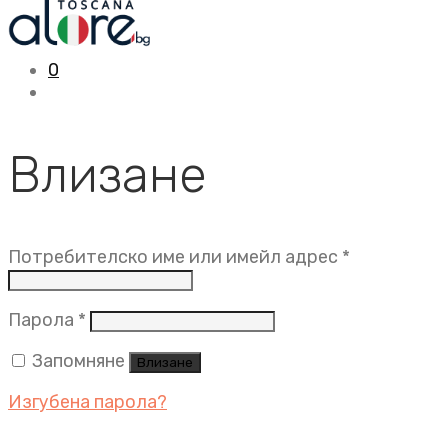
0
Влизане
Задължит
Потребителско име или имейл адрес
*
Задължително
Парола
*
Запомняне
Влизане
Изгубена парола?