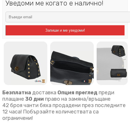
Уведоми ме когато е налично!
Запиши и ме уведоми!
Безплатна
доставка
Опция преглед
преди
плащане
30 дни
право на замяна/връщане
42 броя чанти бяха продадени през последните
12 часа! Побързайте количествата са
ограничени!