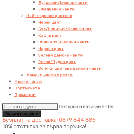
Луксозни/бизнес чанти
Ежедневни чанти
Най-търсени цветове
Черен цвят
Бял/Ванилия/Бежов цвят
Кафяв цвят
Сини и тъмносини чанти
Червен цвят
Зелени дамски чанти
Розов/Пудра цвят
Всички цветове дамски чанти
Дамски чанти с релеф
Мъжки чанти
Портмонета
Промоции
Потърси и натисни Enter
Безплатна доставка!
0879 844 885
10% отстъпка за първа поръчка!