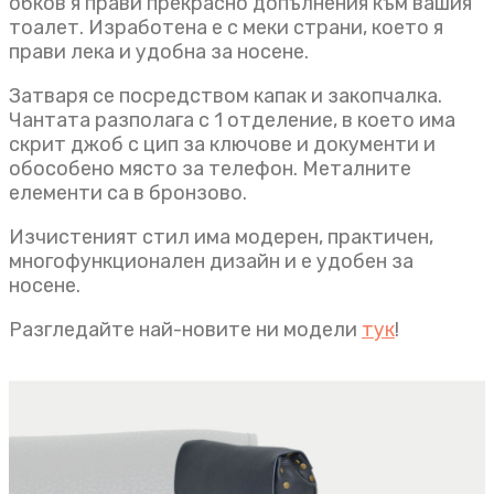
обков я прави прекрасно допълнения към вашия
тоалет. Изработена е с меки страни, което я
прави лека и удобна за носене.
Затваря се посредством капак и закопчалка.
Чантата разполага с 1 отделение, в което има
скрит джоб с цип за ключове и документи и
обособено място за телефон. Металните
елементи са в бронзово.
Изчистеният стил има модерен, практичен,
многофункционален дизайн и е удобен за
носене.
Разгледайте най-новите ни модели
тук
!