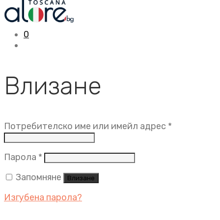
0
Влизане
Задължит
Потребителско име или имейл адрес
*
Задължително
Парола
*
Запомняне
Влизане
Изгубена парола?