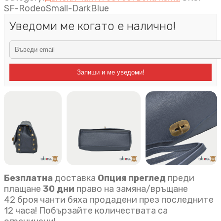
SF-RodeoSmall-DarkBlue
Уведоми ме когато е налично!
Запиши и ме уведоми!
Безплатна
доставка
Опция преглед
преди
плащане
30 дни
право на замяна/връщане
42 броя чанти бяха продадени през последните
12 часа! Побързайте количествата са