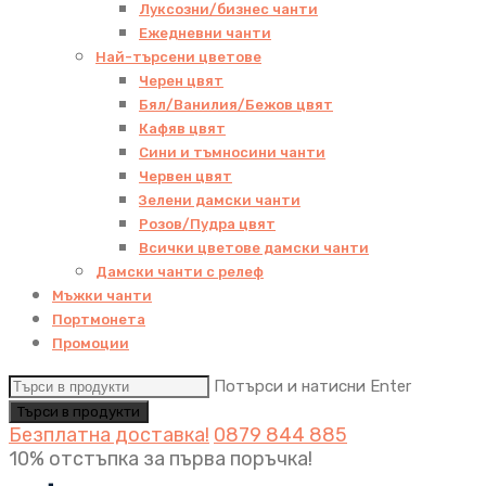
Луксозни/бизнес чанти
Ежедневни чанти
Най-търсени цветове
Черен цвят
Бял/Ванилия/Бежов цвят
Кафяв цвят
Сини и тъмносини чанти
Червен цвят
Зелени дамски чанти
Розов/Пудра цвят
Всички цветове дамски чанти
Дамски чанти с релеф
Мъжки чанти
Портмонета
Промоции
Потърси и натисни Enter
Безплатна доставка!
0879 844 885
10% отстъпка за първа поръчка!