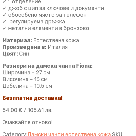
✓ 1 отделение
✓ джоб с цип за ключове и документи
✓ обособено място за телефон
✓ регулируема дръжка
✓ метални елементи в бронзово
Материал:
Естествена кожа
Произведена в:
Италия
Цвят:
Син
Размери на дамска чанта Fiona:
Широчина – 27 см
Височина – 13 см
Дебелина – 10.5 см
Безплатна доставка!
54,00
€
/ 105.61 лв.
Очаквайте отново!
Category:
Дамски чанти естествена кожа
SKU: