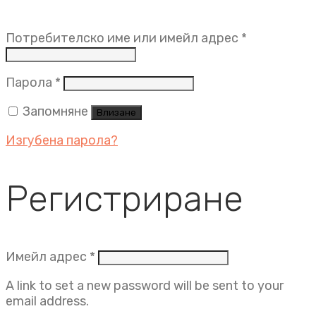
Задължит
Потребителско име или имейл адрес
*
Задължително
Парола
*
Запомняне
Влизане
Изгубена парола?
Регистриране
Задължително
Имейл адрес
*
A link to set a new password will be sent to your
email address.