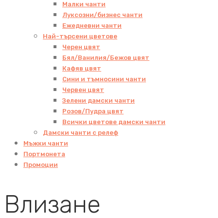
Малки чанти
Луксозни/бизнес чанти
Ежедневни чанти
Най-търсени цветове
Черен цвят
Бял/Ванилия/Бежов цвят
Кафяв цвят
Сини и тъмносини чанти
Червен цвят
Зелени дамски чанти
Розов/Пудра цвят
Всички цветове дамски чанти
Дамски чанти с релеф
Мъжки чанти
Портмонета
Промоции
Влизане