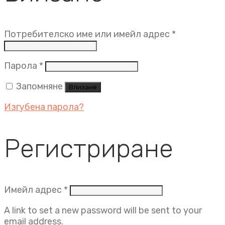
Задължит
Потребителско име или имейл адрес
*
Задължително
Парола
*
Запомняне
Влизане
Изгубена парола?
Регистриране
Задължително
Имейл адрес
*
A link to set a new password will be sent to your
email address.