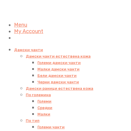
Menu
My Account
Дамски чанти
Дамски чанти естествена кожа
Големи дамски чанти
Малки дамски чанти
Бели дамски чанти
Черни дамски чанти
Дамски раници естествена кожа
По големина
Големи
Средни
Малки
По тип
Големи чанти