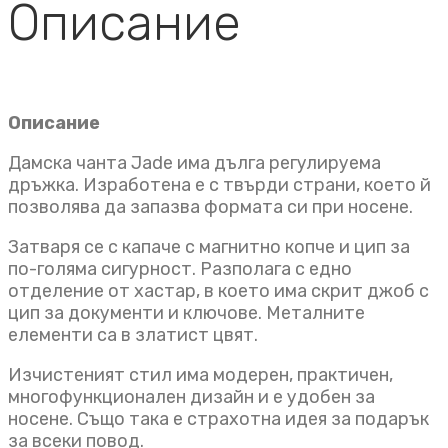
Описание
Описание
Дамска чанта Jade има дълга регулируема
дръжка. Изработена е с твърди страни, което й
позволява да запазва формата си при носене.
Затваря се с капаче с магнитно копче и цип за
по-голяма сигурност. Разполага с едно
отделение от хастар, в което има скрит джоб с
цип за документи и ключове. Металните
елементи са в златист цвят.
Изчистеният стил има модерен, практичен,
многофункционален дизайн и е удобен за
носене. Също така е страхотна идея за подарък
за всеки повод.