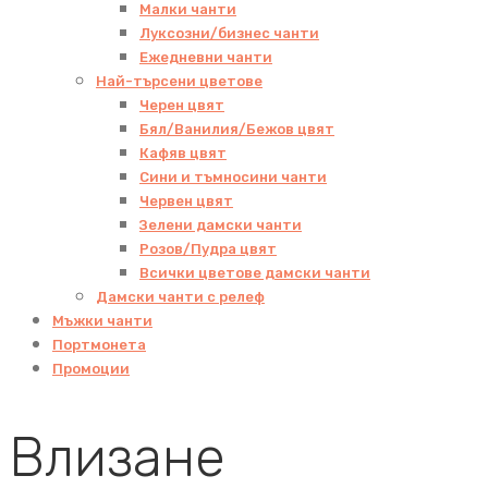
Малки чанти
Луксозни/бизнес чанти
Ежедневни чанти
Най-търсени цветове
Черен цвят
Бял/Ванилия/Бежов цвят
Кафяв цвят
Сини и тъмносини чанти
Червен цвят
Зелени дамски чанти
Розов/Пудра цвят
Всички цветове дамски чанти
Дамски чанти с релеф
Мъжки чанти
Портмонета
Промоции
Влизане