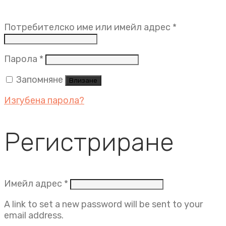
Задължит
Потребителско име или имейл адрес
*
Задължително
Парола
*
Запомняне
Влизане
Изгубена парола?
Регистриране
Задължително
Имейл адрес
*
A link to set a new password will be sent to your
email address.