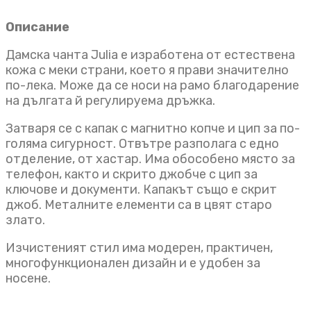
Описание
Дамска чанта Julia е изработена от естествена
кожа с меки страни, което я прави значително
по-лека. Може да се носи на рамо благодарение
на дългата й регулируема дръжка.
Затваря се с капак с магнитно копче и цип за по-
голяма сигурност. Отвътре разполага с едно
отделение, от хастар. Има обособено място за
телефон, както и скрито джобче с цип за
ключове и документи. Капакът също е скрит
джоб. Металните елементи са в цвят старо
злато.
Изчистеният стил има модерен, практичен,
многофункционален дизайн и е удобен за
носене.