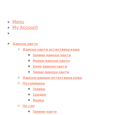
Menu
My Account
Дамски чанти
Дамски чанти естествена кожа
Големи дамски чанти
Малки дамски чанти
Бели дамски чанти
Черни дамски чанти
Дамски раници естествена кожа
По големина
Големи
Средни
Малки
По тип
Големи чанти