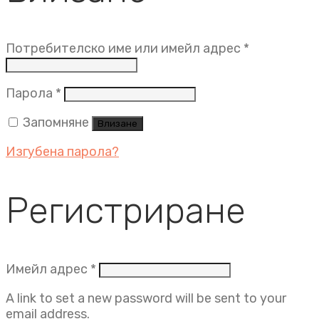
Задължит
Потребителско име или имейл адрес
*
Задължително
Парола
*
Запомняне
Влизане
Изгубена парола?
Регистриране
Задължително
Имейл адрес
*
A link to set a new password will be sent to your
email address.