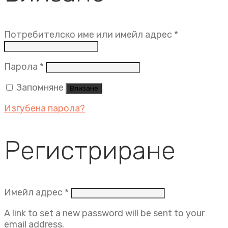
Задължит
Потребителско име или имейл адрес
*
Задължително
Парола
*
Запомняне
Влизане
Изгубена парола?
Регистриране
Задължително
Имейл адрес
*
A link to set a new password will be sent to your
email address.