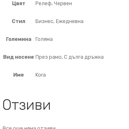
Цвят
Релеф, Червен
Стил
Бизнес, Ежедневна
Големина
Голяма
Вид носене
През рамо, С дълга дръжка
Име
Kora
Отзиви
Все още няма отзиви.