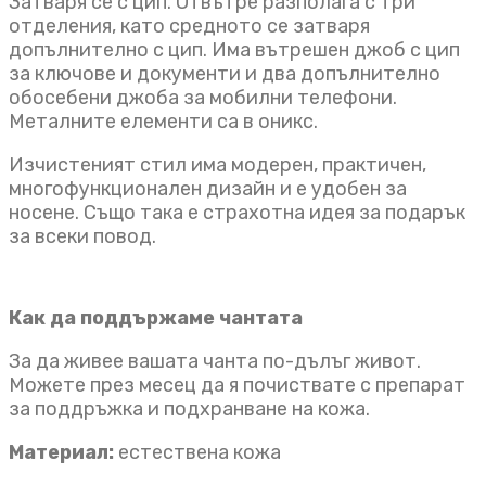
Затваря се с цип. Отвътре разполага с три
отделения, като средното се затваря
допълнително с цип. Има вътрешен джоб с цип
за ключове и документи и два допълнително
обосебени джоба за мобилни телефони.
Металните елементи са в оникс.
Изчистеният стил има модерен, практичен,
многофункционален дизайн и е удобен за
носене. Също така е страхотна идея за подарък
за всеки повод.
Как да поддържаме чантата
За да живее вашата чанта по-дълъг живот.
Можете през месец да я почиствате с препарат
за поддръжка и подхранване на кожа.
Материал:
естествена кожа