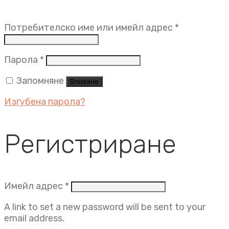
Задължит
Потребителско име или имейл адрес
*
Задължително
Парола
*
Запомняне
Влизане
Изгубена парола?
Регистриране
Задължително
Имейл адрес
*
A link to set a new password will be sent to your
email address.