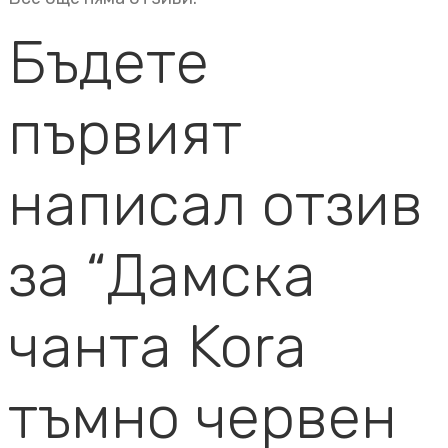
Бъдете
първият
написал отзив
за “Дамска
чанта Kora
тъмно червен