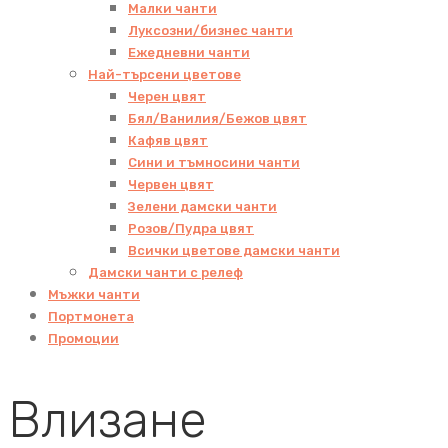
Малки чанти
Луксозни/бизнес чанти
Ежедневни чанти
Най-търсени цветове
Черен цвят
Бял/Ванилия/Бежов цвят
Кафяв цвят
Сини и тъмносини чанти
Червен цвят
Зелени дамски чанти
Розов/Пудра цвят
Всички цветове дамски чанти
Дамски чанти с релеф
Мъжки чанти
Портмонета
Промоции
Влизане