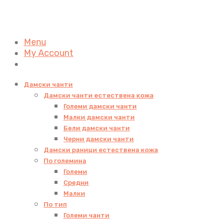
Menu
My Account
Дамски чанти
Дамски чанти естествена кожа
Големи дамски чанти
Малки дамски чанти
Бели дамски чанти
Черни дамски чанти
Дамски раници естествена кожа
По големина
Големи
Средни
Малки
По тип
Големи чанти