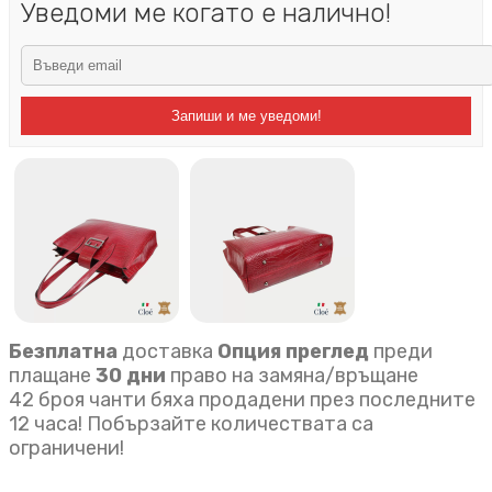
Уведоми ме когато е налично!
Запиши и ме уведоми!
Безплатна
доставка
Опция преглед
преди
плащане
30 дни
право на замяна/връщане
42 броя чанти бяха продадени през последните
12 часа! Побързайте количествата са
ограничени!