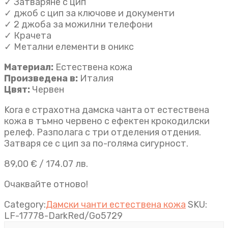
✓ Затваряне с цип
✓ джоб с цип за ключове и документи
✓ 2 джоба за можилни телефони
✓ Крачета
✓ Метални елементи в оникс
Материал:
Естествена кожа
Произведена в:
Италия
Цвят:
Червен
Kora е страхотна дамска чанта от естествена
кожа в тъмно червено с ефектен крокодилски
релеф. Разполага с три отделения отдения.
Затваря се с цип за по-голяма сигурност.
89,00
€
/ 174.07 лв.
Очаквайте отново!
Category:
Дамски чанти естествена кожа
SKU:
LF-17778-DarkRed/Go5729