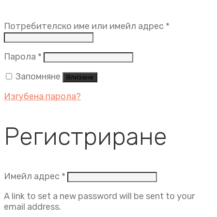
Задължит
Потребителско име или имейл адрес
*
Задължително
Парола
*
Запомняне
Влизане
Изгубена парола?
Регистриране
Задължително
Имейл адрес
*
A link to set a new password will be sent to your
email address.