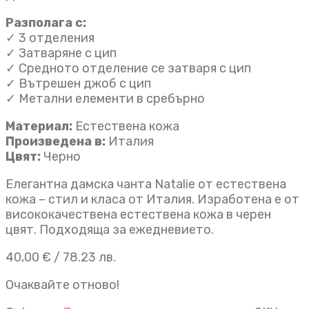
Разполага с:
✓ 3 отделения
✓ Затваряне с цип
✓ Средното отделение се затваря с цип
✓ Вътрешен джоб с цип
✓ Метални елементи в сребърно
Материал:
Естествена кожа
Произведена в:
Италия
Цвят:
Черно
Елегантна дамска чанта Natalie от естествена
кожа – стил и класа от Италия. Изработена е от
висококачествена естествена кожа в черен
цвят. Подходяща за ежедневието.
40,00
€
/ 78.23 лв.
Очаквайте отново!