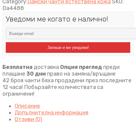
Category:
Дамски чанти естествена кожа
SKU:
Da4488
Уведоми ме когато е налично!
Запиши и ме уведоми!
Безплатна
доставка
Опция преглед
преди
плащане
30 дни
право на замяна/връщане
42 броя чанти бяха продадени през последните
12 часа! Побързайте количествата са
ограничени!
Описание
Допълнителна информация
Отзиви (0)