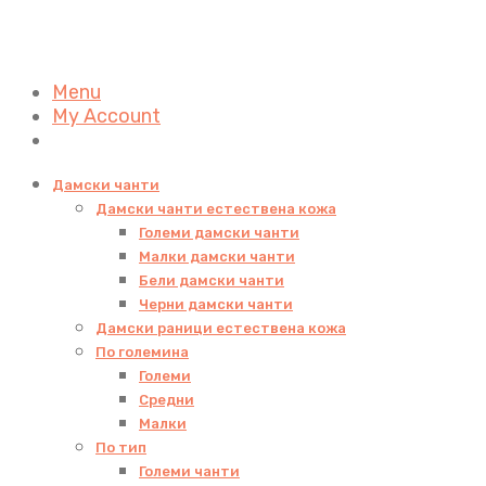
Menu
My Account
Дамски чанти
Дамски чанти естествена кожа
Големи дамски чанти
Малки дамски чанти
Бели дамски чанти
Черни дамски чанти
Дамски раници естествена кожа
По големина
Големи
Средни
Малки
По тип
Големи чанти