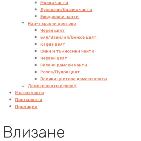
Малки чанти
Луксозни/бизнес чанти
Ежедневни чанти
Най-търсени цветове
Черен цвят
Бял/Ванилия/Бежов цвят
Кафяв цвят
Сини и тъмносини чанти
Червен цвят
Зелени дамски чанти
Розов/Пудра цвят
Всички цветове дамски чанти
Дамски чанти с релеф
Мъжки чанти
Портмонета
Промоции
Влизане