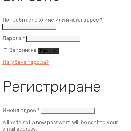
Задължит
Потребителско име или имейл адрес
*
Задължително
Парола
*
Запомняне
Влизане
Изгубена парола?
Регистриране
Задължително
Имейл адрес
*
A link to set a new password will be sent to your
email address.