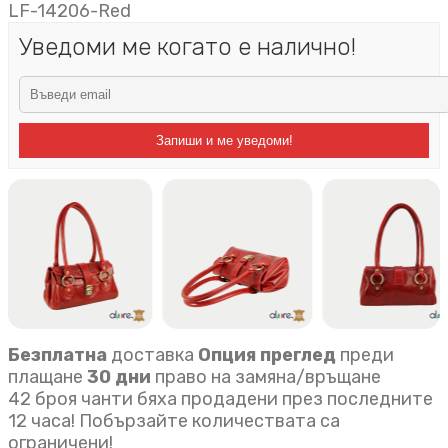
LF-14206-Red
Уведоми ме когато е налично!
Запиши и ме уведоми!
Безплатна
доставка
Опция преглед
преди
плащане
30 дни
право на замяна/връщане
42 броя чанти бяха продадени през последните
12 часа! Побързайте количествата са
ограничени!