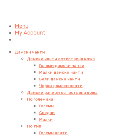
Menu
My Account
Дамски чанти
Дамски чанти естествена кожа
Големи дамски чанти
Малки дамски чанти
Бели дамски чанти
Черни дамски чанти
Дамски раници естествена кожа
По големина
Големи
Средни
Малки
По тип
Големи чанти