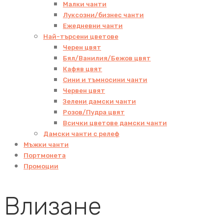
Малки чанти
Луксозни/бизнес чанти
Ежедневни чанти
Най-търсени цветове
Черен цвят
Бял/Ванилия/Бежов цвят
Кафяв цвят
Сини и тъмносини чанти
Червен цвят
Зелени дамски чанти
Розов/Пудра цвят
Всички цветове дамски чанти
Дамски чанти с релеф
Мъжки чанти
Портмонета
Промоции
Влизане