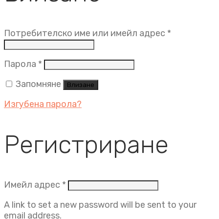
Задължит
Потребителско име или имейл адрес
*
Задължително
Парола
*
Запомняне
Влизане
Изгубена парола?
Регистриране
Задължително
Имейл адрес
*
A link to set a new password will be sent to your
email address.