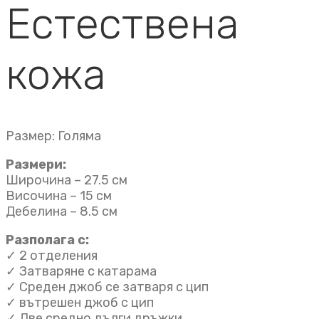
Естествена
кожа
Размер: Голяма
Размери:
Широчина – 27.5 см
Височина – 15 см
Дебелина – 8.5 см
Разполага с:
✓ 2 отделения
✓ Затваряне с катарама
✓ Среден джоб се затваря с цип
✓ вътрешен джоб с цип
✓ Две средно дълги дръжки