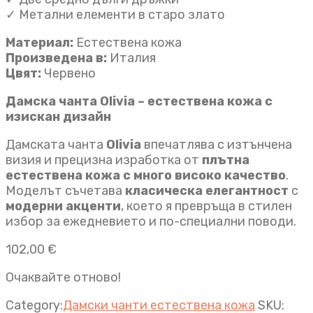
✓ Метални елементи в старо злато
Материал:
Естествена кожа
Произведена в:
Италия
Цвят:
Червено
Дамска чанта Olivia – естествена кожа с
изискан дизайн
Дамската чанта
Olivia
впечатлява с изтънчена
визия и прецизна изработка от
плътна
естествена кожа с много високо качество
.
Моделът съчетава
класическа елегантност
с
модерни акценти
, което я превръща в стилен
избор за ежедневието и по-специални поводи.
102,00
€
Очаквайте отново!
Category:
Дамски чанти естествена кожа
SKU: