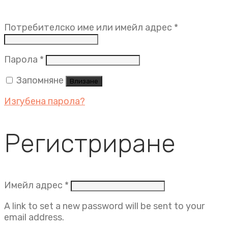
Задължит
Потребителско име или имейл адрес
*
Задължително
Парола
*
Запомняне
Влизане
Изгубена парола?
Регистриране
Задължително
Имейл адрес
*
A link to set a new password will be sent to your
email address.