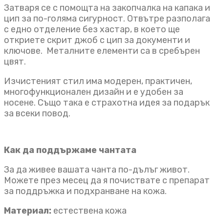
Затваря се с помощта на закопчалка на капака и
цип за по-голяма сигурност. Отвътре разполага
с едно отделение без хастар, в което ще
откриете скрит джоб с цип за документи и
ключове. Металните елементи са в сребърен
цвят.
Изчистеният стил има модерен, практичен,
многофункционален дизайн и е удобен за
носене. Също така е страхотна идея за подарък
за всеки повод.
Как да поддържаме чантата
За да живее вашата чанта по-дълъг живот.
Можете през месец да я почиствате с препарат
за поддръжка и подхранване на кожа.
Материал:
естествена кожа