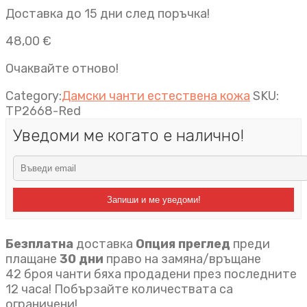
Доставка до 15 дни след поръчка!
48,00
€
Очаквайте отново!
Category:
Дамски чанти естествена кожа
SKU:
TP2668-Red
Уведоми ме когато е налично!
Запиши и ме уведоми!
Безплатна
доставка
Опция преглед
преди
плащане
30 дни
право на замяна/връщане
42 броя чанти бяха продадени през последните
12 часа! Побързайте количествата са
ограничени!