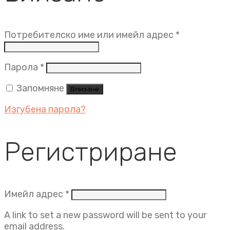
Задължит
Потребителско име или имейл адрес
*
Задължително
Парола
*
Запомняне
Влизане
Изгубена парола?
Регистриране
Задължително
Имейл адрес
*
A link to set a new password will be sent to your
email address.