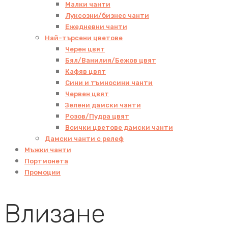
Малки чанти
Луксозни/бизнес чанти
Ежедневни чанти
Най-търсени цветове
Черен цвят
Бял/Ванилия/Бежов цвят
Кафяв цвят
Сини и тъмносини чанти
Червен цвят
Зелени дамски чанти
Розов/Пудра цвят
Всички цветове дамски чанти
Дамски чанти с релеф
Мъжки чанти
Портмонета
Промоции
Влизане