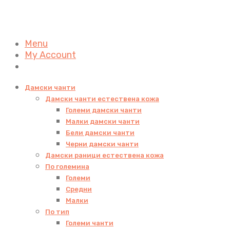
Menu
My Account
Дамски чанти
Дамски чанти естествена кожа
Големи дамски чанти
Малки дамски чанти
Бели дамски чанти
Черни дамски чанти
Дамски раници естествена кожа
По големина
Големи
Средни
Малки
По тип
Големи чанти