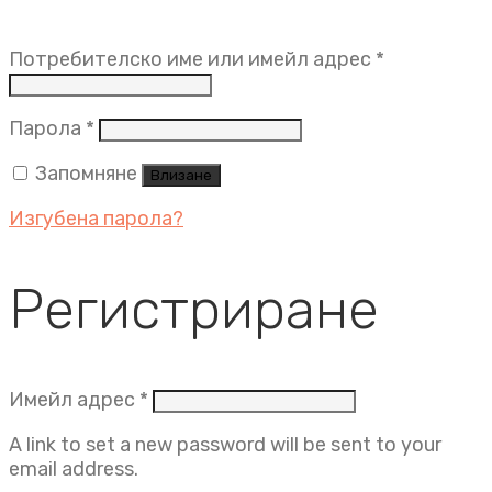
Задължит
Потребителско име или имейл адрес
*
Задължително
Парола
*
Запомняне
Влизане
Изгубена парола?
Регистриране
Задължително
Имейл адрес
*
A link to set a new password will be sent to your
email address.