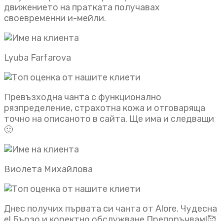
движението на пратката получавах
своевременни и-мейли.
Lyuba Farfarova
Превъзходна чанта с функционално
рязпределение, страхотна кожа и отговаряща
точно на описаното в сайта. Ще има и следващи
🙂
Виолета Михайлова
Днес получих първата си чанта от Alore. Чудесна
е! Бързо и коректно обслужване.Препоръчвам!🥰