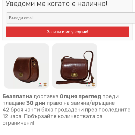
Уведоми ме когато е налично!
Запиши и ме уведоми!
Безплатна
доставка
Опция преглед
преди
плащане
30 дни
право на замяна/връщане
42 броя чанти бяха продадени през последните
12 часа! Побързайте количествата са
ограничени!