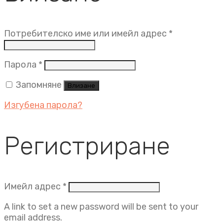
Задължит
Потребителско име или имейл адрес
*
Задължително
Парола
*
Запомняне
Влизане
Изгубена парола?
Регистриране
Задължително
Имейл адрес
*
A link to set a new password will be sent to your
email address.