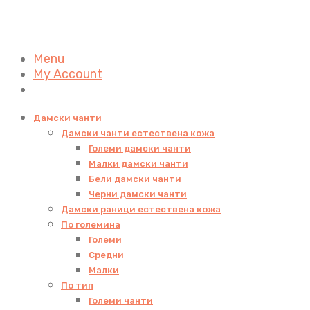
Menu
My Account
Дамски чанти
Дамски чанти естествена кожа
Големи дамски чанти
Малки дамски чанти
Бели дамски чанти
Черни дамски чанти
Дамски раници естествена кожа
По големина
Големи
Средни
Малки
По тип
Големи чанти