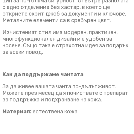
цип за по-голяма сигурност. Отвътре разполага
с едно отделение без хастар, в което ще
откриете скрит джоб за документи и ключове.
Металните елементи са в сребърен цвят.
Изчистеният стил има модерен, практичен,
многофункционален дизайн и е удобен за
носене. Също така е страхотна идея за подарък
за всеки повод.
Как да поддържаме чантата
За да живее вашата чанта по-дълъг живот.
Можете през месец да я почиствате с препарат
за поддръжка и подхранване на кожа.
Материал:
естествена кожа