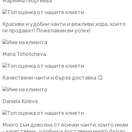
Марияна Георгиева
Красиви и удобни чанти и вежливи хора, които
ги продават! Пожелавам ви успех!
Maria Tchotcheva
Качествени чанти и бърза доставка 😊
Daniela Koleva
Много съм доволна от всички чанти, които имам
- качествени , удобни и доставени много бързо.