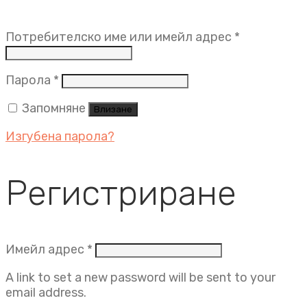
Задължит
Потребителско име или имейл адрес
*
Задължително
Парола
*
Запомняне
Влизане
Изгубена парола?
Регистриране
Задължително
Имейл адрес
*
A link to set a new password will be sent to your
email address.