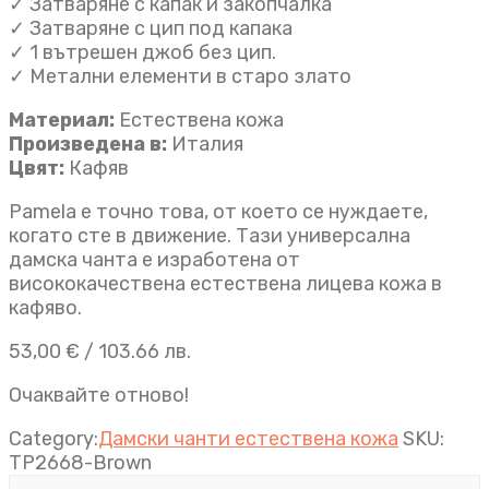
✓ Затваряне с капак и закопчалка
✓ Затваряне с цип под капака
✓ 1 вътрешен джоб без цип.
✓ Метални елементи в старо злато
Материал:
Естествена кожа
Произведена в:
Италия
Цвят:
Кафяв
Pamela е точно това, от което се нуждаете,
когато сте в движение. Тази универсална
дамска чанта e изработена от
висококачествена естествена лицева кожа в
кафяво.
53,00
€
/ 103.66 лв.
Очаквайте отново!
Category:
Дамски чанти естествена кожа
SKU:
TP2668-Brown