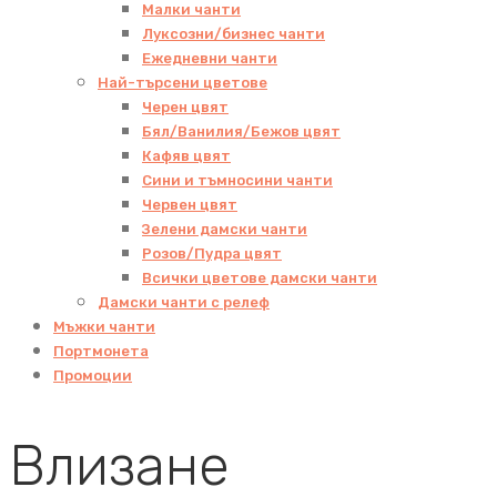
Малки чанти
Луксозни/бизнес чанти
Ежедневни чанти
Най-търсени цветове
Черен цвят
Бял/Ванилия/Бежов цвят
Кафяв цвят
Сини и тъмносини чанти
Червен цвят
Зелени дамски чанти
Розов/Пудра цвят
Всички цветове дамски чанти
Дамски чанти с релеф
Мъжки чанти
Портмонета
Промоции
Влизане