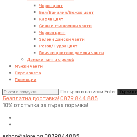
Черен цвят
Бял/Ванилия/Бежов цвят
Кафяв цвят
Сини и тъмносини чанти
Червен цвят
Зелени дамски чанти
Розов/Пудра цвят
Всички цветове дамски чанти
Дамски чанти с релеф
Мъжки чанти
Портмонета
Промоции
Потърси и натисни Enter
Безплатна доставка!
0879 844 885
10% отстъпка за първа поръчка!
eshop@alore.bg
0879844885