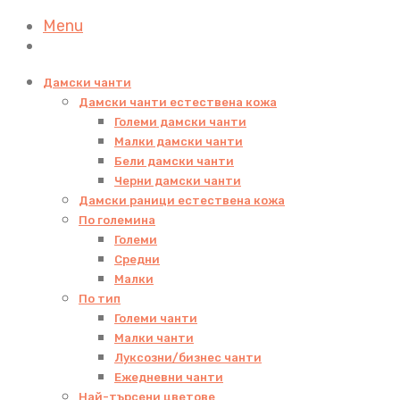
Menu
Дамски чанти
Дамски чанти естествена кожа
Големи дамски чанти
Малки дамски чанти
Бели дамски чанти
Черни дамски чанти
Дамски раници естествена кожа
По големина
Големи
Средни
Малки
По тип
Големи чанти
Малки чанти
Луксозни/бизнес чанти
Ежедневни чанти
Най-търсени цветове