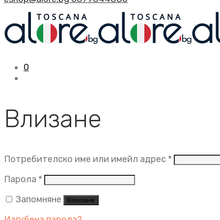
0
Влизане
Задължит
Потребителско име или имейл адрес
*
Задължително
Парола
*
Запомняне
Влизане
Изгубена парола?