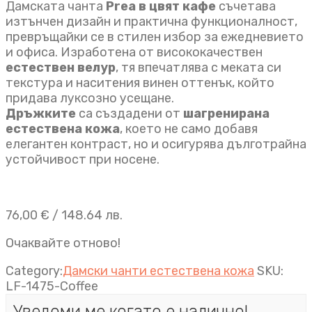
Дамската чанта
Prea
в цвят кафе
съчетава
изтънчен дизайн и практична функционалност,
превръщайки се в стилен избор за ежедневието
и офиса. Изработена от висококачествен
естествен велур
, тя впечатлява с меката си
текстура и наситения винен оттенък, който
придава луксозно усещане.
Дръжките
са създадени от
шагренирана
естествена кожа
, което не само добавя
елегантен контраст, но и осигурява дълготрайна
устойчивост при носене.
76,00
€
/ 148.64 лв.
Очаквайте отново!
Category:
Дамски чанти естествена кожа
SKU:
LF-1475-Coffee
Уведоми ме когато е налично!