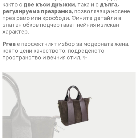
както с
две къси дръжки
, така и с
дълга,
регулируема презрамка
, позволяваща носене
през рамо или кросбоди. Фините детайли в
златен обков подчертават нейния изискан
характер.
Prea
е перфектният избор за модерната жена,
която цени качеството, подреденото
пространство и вечния стил. ✨