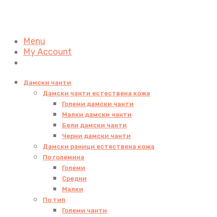
Menu
My Account
Дамски чанти
Дамски чанти естествена кожа
Големи дамски чанти
Малки дамски чанти
Бели дамски чанти
Черни дамски чанти
Дамски раници естествена кожа
По големина
Големи
Средни
Малки
По тип
Големи чанти