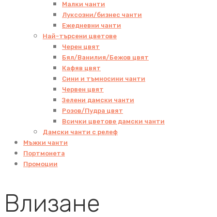
Малки чанти
Луксозни/бизнес чанти
Ежедневни чанти
Най-търсени цветове
Черен цвят
Бял/Ванилия/Бежов цвят
Кафяв цвят
Сини и тъмносини чанти
Червен цвят
Зелени дамски чанти
Розов/Пудра цвят
Всички цветове дамски чанти
Дамски чанти с релеф
Мъжки чанти
Портмонета
Промоции
Влизане