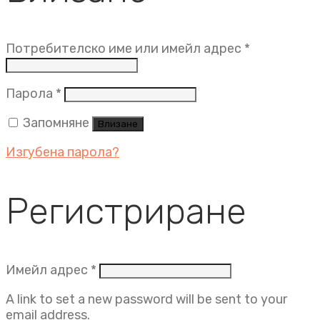
Задължит
Потребителско име или имейл адрес
*
Задължително
Парола
*
Запомняне
Влизане
Изгубена парола?
Регистриране
Задължително
Имейл адрес
*
A link to set a new password will be sent to your
email address.