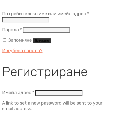
Задължит
Потребителско име или имейл адрес
*
Задължително
Парола
*
Запомняне
Влизане
Изгубена парола?
Регистриране
Задължително
Имейл адрес
*
A link to set a new password will be sent to your
email address.