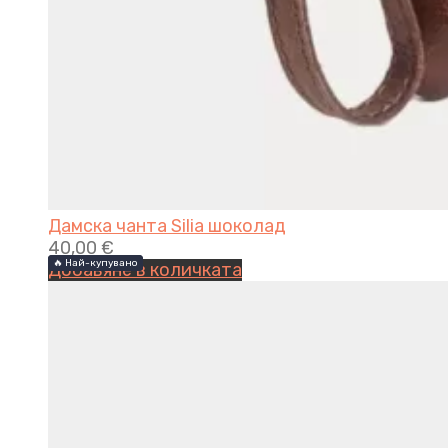
Дамска чанта Silia шоколад
40,00
€
🔥 Най-купувано
🔥 Най-купувано
Добавяне в количката