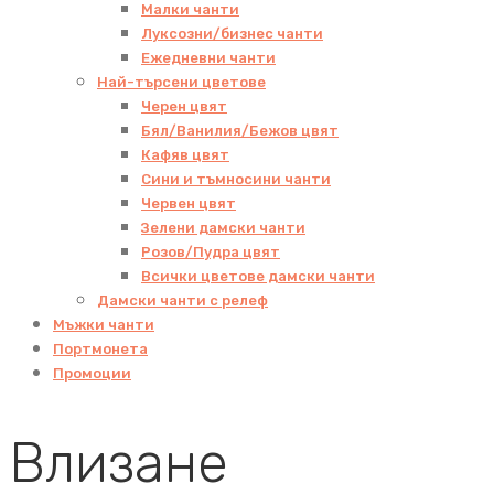
Малки чанти
Луксозни/бизнес чанти
Ежедневни чанти
Най-търсени цветове
Черен цвят
Бял/Ванилия/Бежов цвят
Кафяв цвят
Сини и тъмносини чанти
Червен цвят
Зелени дамски чанти
Розов/Пудра цвят
Всички цветове дамски чанти
Дамски чанти с релеф
Мъжки чанти
Портмонета
Промоции
Влизане