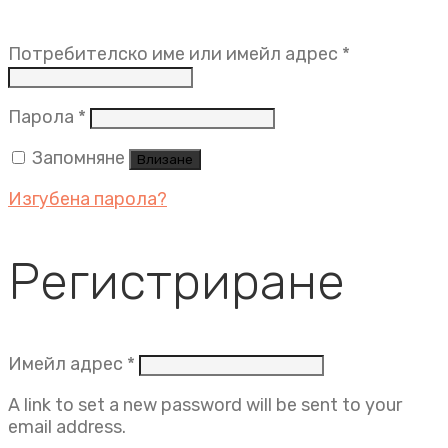
Задължит
Потребителско име или имейл адрес
*
Задължително
Парола
*
Запомняне
Влизане
Изгубена парола?
Регистриране
Задължително
Имейл адрес
*
A link to set a new password will be sent to your
email address.