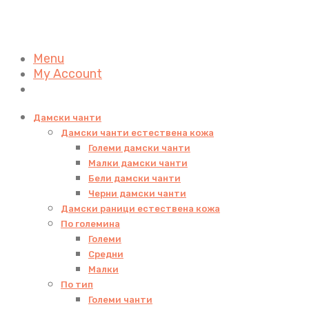
Menu
My Account
Дамски чанти
Дамски чанти естествена кожа
Големи дамски чанти
Малки дамски чанти
Бели дамски чанти
Черни дамски чанти
Дамски раници естествена кожа
По големина
Големи
Средни
Малки
По тип
Големи чанти