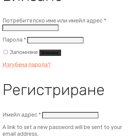
Задължит
Потребителско име или имейл адрес
*
Задължително
Парола
*
Запомняне
Влизане
Изгубена парола?
Регистриране
Задължително
Имейл адрес
*
A link to set a new password will be sent to your
email address.