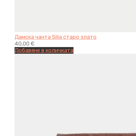
Дамска чанта Silia старо златo
40,00
€
Добавяне в количката