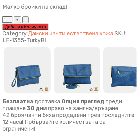
Малко бройки на склад!
Дамска
чанта
Добави в Количката
Silia
Category:
Дамски чанти естествена кожа
SKU:
синьо
LF-1355-TurkyBl
quantity
Безплатна
доставка
Опция преглед
преди
плащане
30 дни
право на замяна/връщане
42 броя чанти бяха продадени през последните
12 часа! Побързайте количествата са
ограничени!