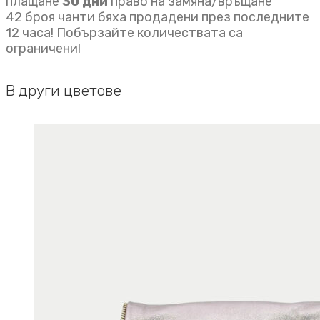
плащане
30 дни
право на замяна/връщане
42 броя чанти бяха продадени през последните
12 часа! Побързайте количествата са
ограничени!
В други цветове