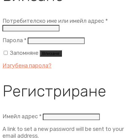
Задължит
Потребителско име или имейл адрес
*
Задължително
Парола
*
Запомняне
Влизане
Изгубена парола?
Регистриране
Задължително
Имейл адрес
*
A link to set a new password will be sent to your
email address.