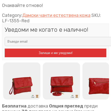
Очаквайте отново!
Category:
Дамски чанти естествена кожа
SKU:
LF-1355-Red
Уведоми ме когато е налично!
Запиши и ме уведоми!
Безплатна
доставка
Опция преглед
преди