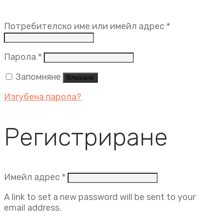
Задължит
Потребителско име или имейл адрес
*
Задължително
Парола
*
Запомняне
Влизане
Изгубена парола?
Регистриране
Задължително
Имейл адрес
*
A link to set a new password will be sent to your
email address.