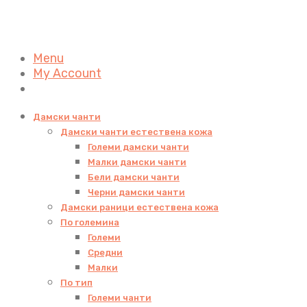
Menu
My Account
Дамски чанти
Дамски чанти естествена кожа
Големи дамски чанти
Малки дамски чанти
Бели дамски чанти
Черни дамски чанти
Дамски раници естествена кожа
По големина
Големи
Средни
Малки
По тип
Големи чанти