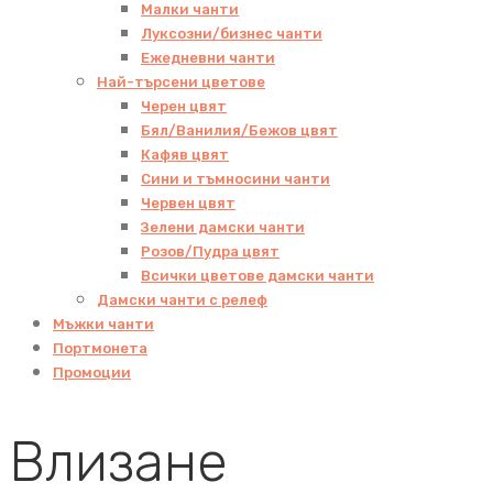
Малки чанти
Луксозни/бизнес чанти
Ежедневни чанти
Най-търсени цветове
Черен цвят
Бял/Ванилия/Бежов цвят
Кафяв цвят
Сини и тъмносини чанти
Червен цвят
Зелени дамски чанти
Розов/Пудра цвят
Всички цветове дамски чанти
Дамски чанти с релеф
Мъжки чанти
Портмонета
Промоции
Влизане