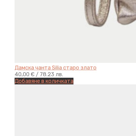
Дамска чанта Silia старо златo
40,00
€
/ 78.23 лв.
Добавяне в количката