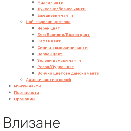
Малки чанти
Луксозни/бизнес чанти
Ежедневни чанти
Най-търсени цветове
Черен цвят
Бял/Ванилия/Бежов цвят
Кафяв цвят
Сини и тъмносини чанти
Червен цвят
Зелени дамски чанти
Розов/Пудра цвят
Всички цветове дамски чанти
Дамски чанти с релеф
Мъжки чанти
Портмонета
Промоции
Влизане