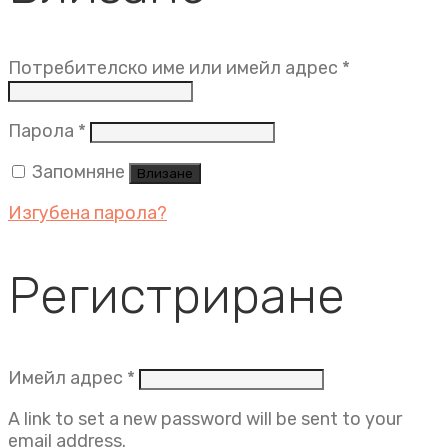
Задължит
Потребителско име или имейл адрес
*
Задължително
Парола
*
Запомняне
Влизане
Изгубена парола?
Регистриране
Задължително
Имейл адрес
*
A link to set a new password will be sent to your
email address.