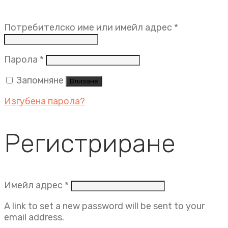
Задължит
Потребителско име или имейл адрес
*
Задължително
Парола
*
Запомняне
Влизане
Изгубена парола?
Регистриране
Задължително
Имейл адрес
*
A link to set a new password will be sent to your
email address.