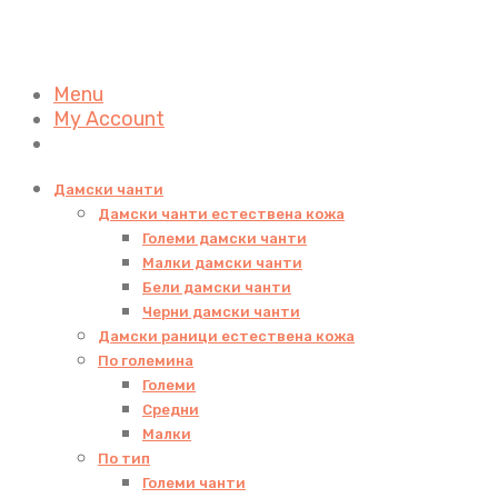
Menu
My Account
Дамски чанти
Дамски чанти естествена кожа
Големи дамски чанти
Малки дамски чанти
Бели дамски чанти
Черни дамски чанти
Дамски раници естествена кожа
По големина
Големи
Средни
Малки
По тип
Големи чанти