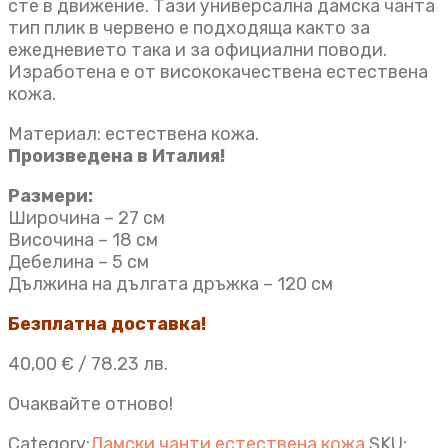
сте в движение. Тази универсална дамска чанта
тип плик в червено е подходяща както за
ежедневието така и за официални поводи.
Изработена е от висококачествена естествена
кожа.
Материал: естествена кожа.
Произведена в Италия!
Размери:
Широчина – 27 см
Височина – 18 см
Дебелина – 5 см
Дължина на дългата дръжка – 120 см
Безплатна доставка!
40,00
€
/ 78.23 лв.
Очаквайте отново!
Category:
Дамски чанти естествена кожа
SKU: