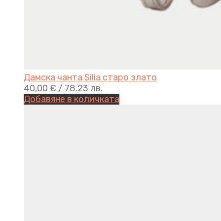
Дамска чанта Silia старо златo
40,00
€
/ 78.23 лв.
Добавяне в количката