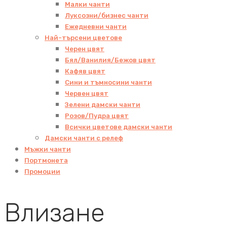
Малки чанти
Луксозни/бизнес чанти
Ежедневни чанти
Най-търсени цветове
Черен цвят
Бял/Ванилия/Бежов цвят
Кафяв цвят
Сини и тъмносини чанти
Червен цвят
Зелени дамски чанти
Розов/Пудра цвят
Всички цветове дамски чанти
Дамски чанти с релеф
Мъжки чанти
Портмонета
Промоции
Влизане