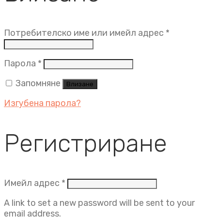
Задължит
Потребителско име или имейл адрес
*
Задължително
Парола
*
Запомняне
Влизане
Изгубена парола?
Регистриране
Задължително
Имейл адрес
*
A link to set a new password will be sent to your
email address.