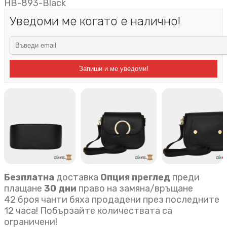
HB-893-Black
Уведоми ме когато е налично!
Запиши и ме уведоми!
Безплатна
доставка
Опция преглед
преди
плащане
30 дни
право на замяна/връщане
42 броя чанти бяха продадени през последните
12 часа! Побързайте количествата са
ограничени!