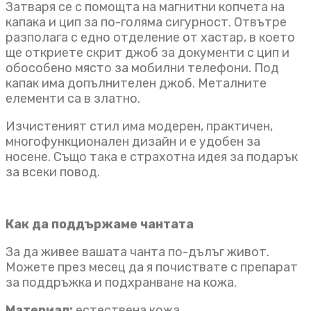
Затваря се с помощта на магнитни копчета на
капака и цип за по-голяма сигурност. Отвътре
разполага с едно отделение от хастар, в което
ще откриете скрит джоб за документи с цип и
обособено място за мобилни телефони. Под
капак има допълнителен джоб. Металните
елементи са в златно.
Изчистеният стил има модерен, практичен,
многофункционален дизайн и е удобен за
носене. Също така е страхотна идея за подарък
за всеки повод.
Как да поддържаме чантата
За да живее вашата чанта по-дълъг живот.
Можете през месец да я почиствате с препарат
за поддръжка и подхранване на кожа.
Материал:
естествена кожа