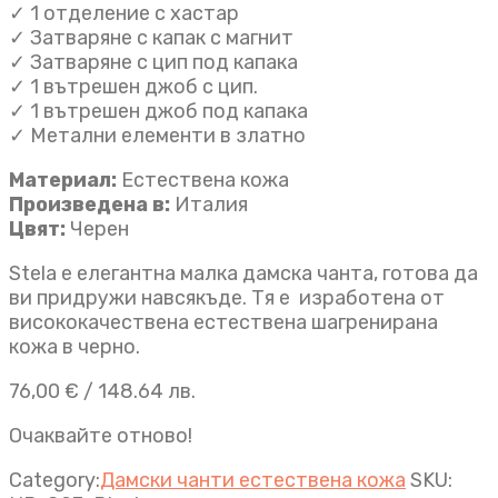
✓ 1 отделение с хастар
✓ Затваряне с капак с магнит
✓ Затваряне с цип под капака
✓ 1 вътрешен джоб с цип.
✓ 1 вътрешен джоб под капака
✓ Метални елементи в златно
Материал:
Естествена кожа
Произведена в:
Италия
Цвят:
Черен
Stela e елегантна малка дамска чанта, готова да
ви придружи навсякъде. Тя е изработена от
висококачествена естествена шагренирана
кожа в черно.
76,00
€
/ 148.64 лв.
Очаквайте отново!
Category:
Дамски чанти естествена кожа
SKU: