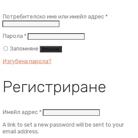
Задължит
Потребителско име или имейл адрес
*
Задължително
Парола
*
Запомняне
Влизане
Изгубена парола?
Регистриране
Задължително
Имейл адрес
*
A link to set a new password will be sent to your
email address.