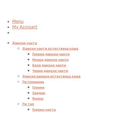
Menu
My Account
Дамски чанти
Дамски чанти естествена кожа
Големи дамски чанти
Малки дамски чанти
Бели дамски чанти
Черни дамски чанти
Дамски раници естествена кожа
По големина
Големи
Средни
Малки
По тип
Големи чанти