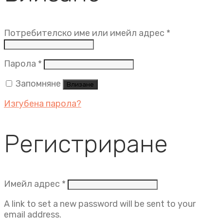
Задължит
Потребителско име или имейл адрес
*
Задължително
Парола
*
Запомняне
Влизане
Изгубена парола?
Регистриране
Задължително
Имейл адрес
*
A link to set a new password will be sent to your
email address.