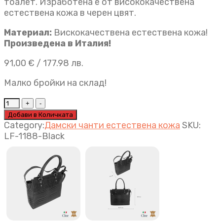
тоалет. Изработена е от висококачествена
естествена кожа в черен цвят.
Материал:
Вискокачествена естествена кожа!
Произведена в Италия!
91,00
€
/ 177.98 лв.
Малко бройки на склад!
Луксозна
дамска
Добави в Количката
чанта
Category:
Дамски чанти естествена кожа
SKU:
Ema
LF-1188-Black
черно
quantity