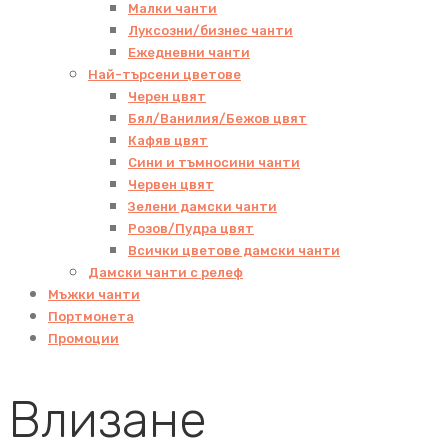
Малки чанти
Луксозни/бизнес чанти
Ежедневни чанти
Най-търсени цветове
Черен цвят
Бял/Ванилия/Бежов цвят
Кафяв цвят
Сини и тъмносини чанти
Червен цвят
Зелени дамски чанти
Розов/Пудра цвят
Всички цветове дамски чанти
Дамски чанти с релеф
Мъжки чанти
Портмонета
Промоции
Влизане