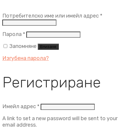
Задължит
Потребителско име или имейл адрес
*
Задължително
Парола
*
Запомняне
Влизане
Изгубена парола?
Регистриране
Задължително
Имейл адрес
*
A link to set a new password will be sent to your
email address.