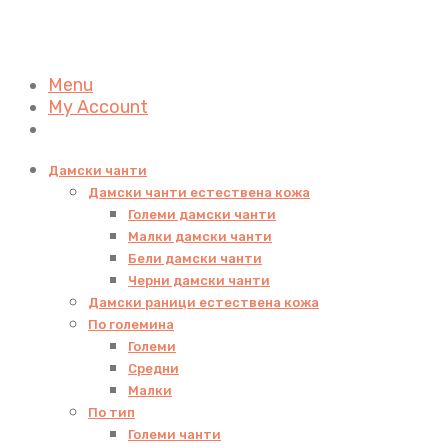
Menu
My Account
Дамски чанти
Дамски чанти естествена кожа
Големи дамски чанти
Малки дамски чанти
Бели дамски чанти
Черни дамски чанти
Дамски раници естествена кожа
По големина
Големи
Средни
Малки
По тип
Големи чанти