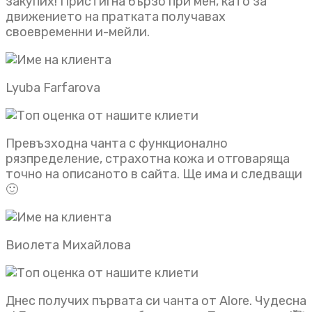
закупих! Пристигна бързо при мен, като за
движението на пратката получавах
своевременни и-мейли.
Lyuba Farfarova
Превъзходна чанта с функционално
рязпределение, страхотна кожа и отговаряща
точно на описаното в сайта. Ще има и следващи
🙂
Виолета Михайлова
Днес получих първата си чанта от Alore. Чудесна