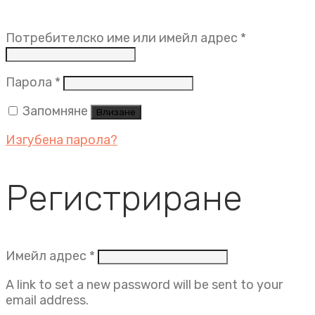
Задължит
Потребителско име или имейл адрес
*
Задължително
Парола
*
Запомняне
Влизане
Изгубена парола?
Регистриране
Задължително
Имейл адрес
*
A link to set a new password will be sent to your
email address.