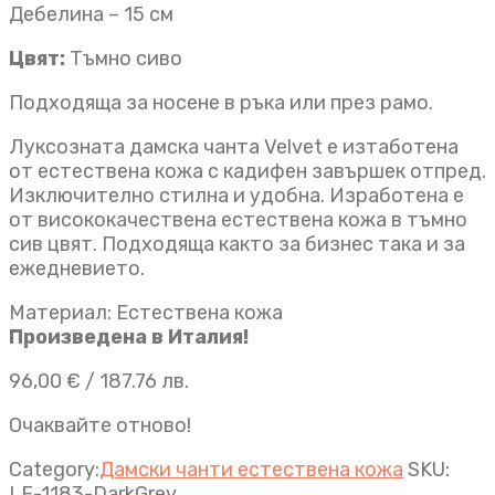
Дебелина – 15 см
Цвят:
Тъмно сиво
Подходяща за носене в ръка или през рамо.
Луксозната дамска чанта Velvet е изтаботена
от естествена кожа с кадифен завършек отпред.
Изключително стилна и удобна. Изработена е
от висококачествена естествена кожа в тъмно
сив цвят. Подходяща както за бизнес така и за
ежедневието.
Материал: Естествена кожа
Произведена в Италия!
96,00
€
/ 187.76 лв.
Очаквайте отново!
Category:
Дамски чанти естествена кожа
SKU:
LF-1183-DarkGrey