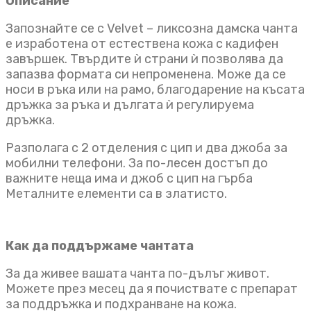
Описание
Запознайте се с Velvet – ликсозна дамска чанта
е изработена от естествена кожа с кадифен
завършек. Твърдите ѝ страни ѝ позволява да
запазва формата си непроменена. Може да се
носи в ръка или на рамо, благодарение на късата
дръжка за ръка и дългата ѝ регулируема
дръжка.
Разполага с 2 отделения с цип и два джоба за
мобилни телефони. За по-лесен достъп до
важните неща има и джоб с цип на гърба
Металните елементи са в златисто.
Как да поддържаме чантата
За да живее вашата чанта по-дълъг живот.
Можете през месец да я почиствате с препарат
за поддръжка и подхранване на кожа.