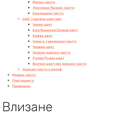
Малки чанти
Луксозни/бизнес чанти
Ежедневни чанти
Най-търсени цветове
Черен цвят
Бял/Ванилия/Бежов цвят
Кафяв цвят
Сини и тъмносини чанти
Червен цвят
Зелени дамски чанти
Розов/Пудра цвят
Всички цветове дамски чанти
Дамски чанти с релеф
Мъжки чанти
Портмонета
Промоции
Влизане