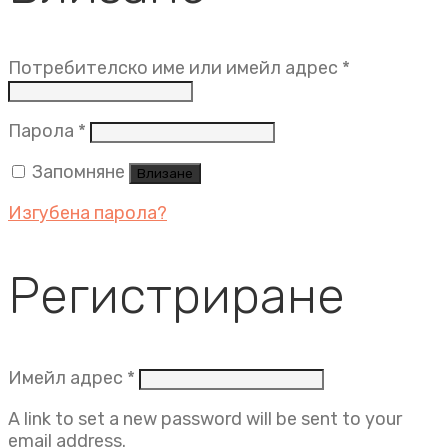
Задължит
Потребителско име или имейл адрес
*
Задължително
Парола
*
Запомняне
Влизане
Изгубена парола?
Регистриране
Задължително
Имейл адрес
*
A link to set a new password will be sent to your
email address.