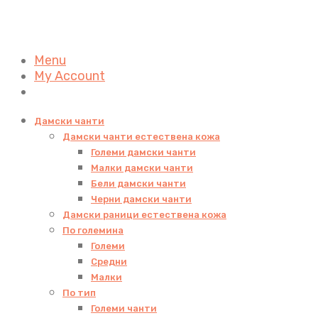
Menu
My Account
Дамски чанти
Дамски чанти естествена кожа
Големи дамски чанти
Малки дамски чанти
Бели дамски чанти
Черни дамски чанти
Дамски раници естествена кожа
По големина
Големи
Средни
Малки
По тип
Големи чанти