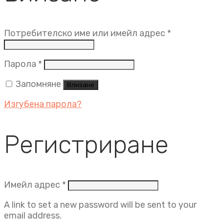
Задължит
Потребителско име или имейл адрес
*
Задължително
Парола
*
Запомняне
Влизане
Изгубена парола?
Регистриране
Задължително
Имейл адрес
*
A link to set a new password will be sent to your
email address.