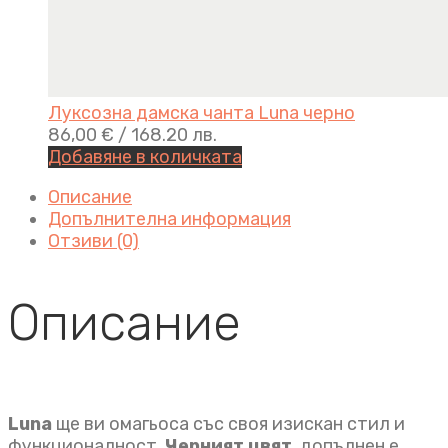
Луксозна дамска чанта Luna черно
86,00
€
/ 168.20 лв.
Добавяне в количката
Описание
Допълнителна информация
Отзиви (0)
Описание
Luna
ще ви омагьоса със своя изискан стил и
функционалност.
Черният цвят
, допълнен е