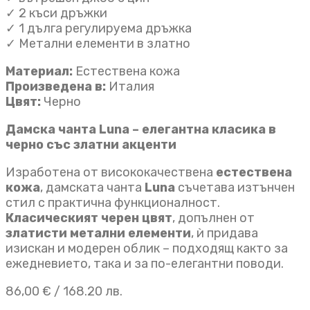
✓ 2 къси дръжки
✓ 1 дълга регулируема дръжка
✓ Метални елементи в златно
Материал:
Естествена кожа
Произведена в:
Италия
Цвят:
Черно
Дамска чанта Luna – елегантна класика в
черно със златни акценти
Изработена от висококачествена
естествена
кожа
, дамската чанта
Luna
съчетава изтънчен
стил с практична функционалност.
Класическият черен цвят
, допълнен от
златисти метални елементи
, ѝ придава
изискан и модерен облик – подходящ както за
ежедневието, така и за по-елегантни поводи.
86,00
€
/ 168.20 лв.