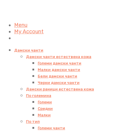
Menu
My Account
Дамски чанти
Дамски чанти естествена кожа
Големи дамски чанти
Малки дамски чанти
Бели дамски чанти
Черни дамски чанти
Дамски раници естествена кожа
По големина
Големи
Средни
Малки
По тип
Големи чанти