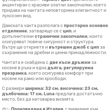
акцентиран с красиви златни закопчалки, което
придава на чантата неповторима елегантност и
луксозен вид.
Дамската чанта разполага с
просторно основно
отделение
, затварящо се с
цип
, и
допълнителни
странични закопчалки
, които
осигуряват повече сигурност и структура.
Вътре ще откриете и
вътрешен джоб с цип
за
съхранение на дребни и ценни принадлежности.
Чантата е снабдена с
две къси дръжки
за
носене в ръка и една
дълга, регулируема
презрамка
, която осигурява комфорт при
носене на рамо или кросбоди.
С размери
ширина: 32 см, височина: 23 см,
дълбочина: 17 см, Luna
предлага достатъчно
място, без да натоварва визията.
👜✨
Произведена в Италия
, с внимание към