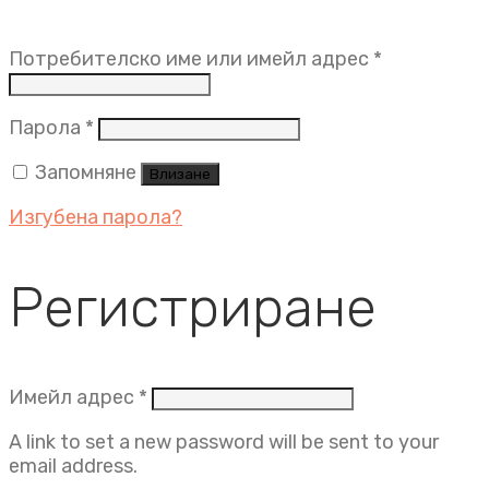
Задължит
Потребителско име или имейл адрес
*
Задължително
Парола
*
Запомняне
Влизане
Изгубена парола?
Регистриране
Задължително
Имейл адрес
*
A link to set a new password will be sent to your
email address.