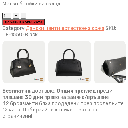
Малко бройки на склад!
Луксозна
дамска
Добави в Количката
чанта
Category:
Дамски чанти естествена кожа
SKU:
Luna
LF-1550-Black
черно
quantity
Безплатна
доставка
Опция преглед
преди
плащане
30 дни
право на замяна/връщане
42 броя чанти бяха продадени през последните
12 часа! Побързайте количествата са
ограничени!