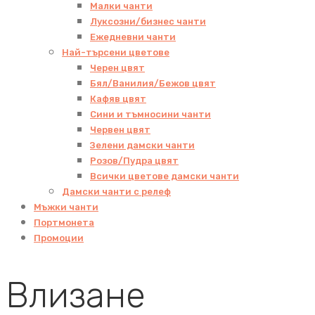
Малки чанти
Луксозни/бизнес чанти
Ежедневни чанти
Най-търсени цветове
Черен цвят
Бял/Ванилия/Бежов цвят
Кафяв цвят
Сини и тъмносини чанти
Червен цвят
Зелени дамски чанти
Розов/Пудра цвят
Всички цветове дамски чанти
Дамски чанти с релеф
Мъжки чанти
Портмонета
Промоции
Влизане