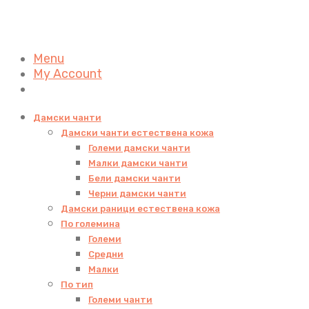
Menu
My Account
Дамски чанти
Дамски чанти естествена кожа
Големи дамски чанти
Малки дамски чанти
Бели дамски чанти
Черни дамски чанти
Дамски раници естествена кожа
По големина
Големи
Средни
Малки
По тип
Големи чанти