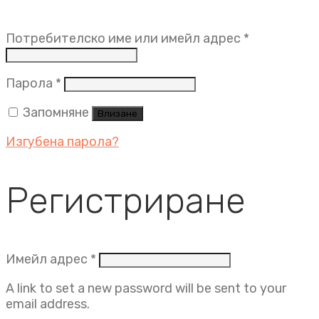
Задължит
Потребителско име или имейл адрес
*
Задължително
Парола
*
Запомняне
Влизане
Изгубена парола?
Регистриране
Задължително
Имейл адрес
*
A link to set a new password will be sent to your
email address.