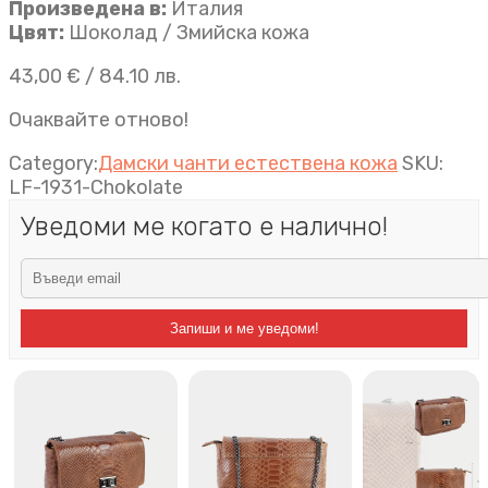
Произведена в:
Италия
Цвят:
Шоколад / Змийска кожа
43,00
€
/ 84.10 лв.
Очаквайте отново!
Category:
Дамски чанти естествена кожа
SKU:
LF-1931-Chokolate
Уведоми ме когато е налично!
Запиши и ме уведоми!