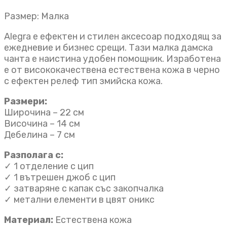
Размер: Малка
Alegra е ефектен и стилен аксесоар подходящ за
ежедневие и бизнес срещи. Тази малка дамска
чанта е наистина удобен помощник. Изработена
е от висококачествена естествена кожа в черно
с ефектен релеф тип змийска кожа.
Размери:
Широчина – 22 см
Височина – 14 см
Дебелина – 7 см
Разполага с:
✓ 1 отделение с цип
✓ 1 вътрешен джоб с цип
✓ затваряне с капак със закопчалка
✓ метални елементи в цвят оникс
Материал:
Естествена кожа