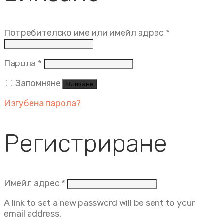
Задължит
Потребителско име или имейл адрес
*
Задължително
Парола
*
Запомняне
Влизане
Изгубена парола?
Регистриране
Задължително
Имейл адрес
*
A link to set a new password will be sent to your
email address.