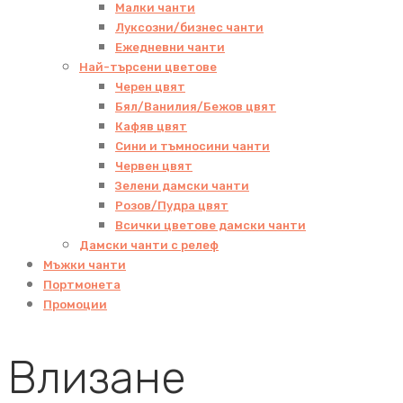
Малки чанти
Луксозни/бизнес чанти
Ежедневни чанти
Най-търсени цветове
Черен цвят
Бял/Ванилия/Бежов цвят
Кафяв цвят
Сини и тъмносини чанти
Червен цвят
Зелени дамски чанти
Розов/Пудра цвят
Всички цветове дамски чанти
Дамски чанти с релеф
Мъжки чанти
Портмонета
Промоции
Влизане