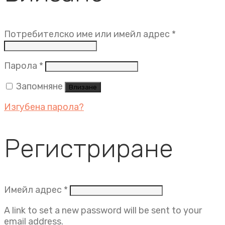
Задължит
Потребителско име или имейл адрес
*
Задължително
Парола
*
Запомняне
Влизане
Изгубена парола?
Регистриране
Задължително
Имейл адрес
*
A link to set a new password will be sent to your
email address.