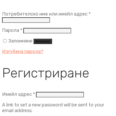
Задължит
Потребителско име или имейл адрес
*
Задължително
Парола
*
Запомняне
Влизане
Изгубена парола?
Регистриране
Задължително
Имейл адрес
*
A link to set a new password will be sent to your
email address.