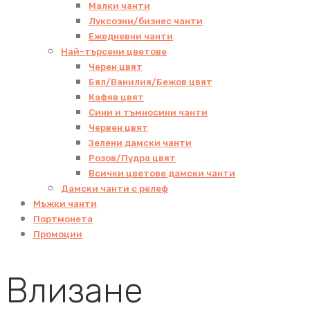
Малки чанти
Луксозни/бизнес чанти
Ежедневни чанти
Най-търсени цветове
Черен цвят
Бял/Ванилия/Бежов цвят
Кафяв цвят
Сини и тъмносини чанти
Червен цвят
Зелени дамски чанти
Розов/Пудра цвят
Всички цветове дамски чанти
Дамски чанти с релеф
Мъжки чанти
Портмонета
Промоции
Влизане