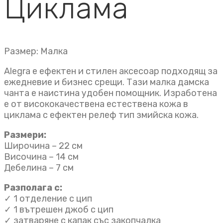
Циклама
Размер: Малка
Alegra е ефектен и стилен аксесоар подходящ за
ежедневие и бизнес срещи. Тази малка дамска
чанта е наистина удобен помощник. Изработена
е от висококачествена естествена кожа в
циклама с ефектен релеф тип змийска кожа.
Размери:
Широчина – 22 см
Височина – 14 см
Дебелина – 7 см
Разполага с:
✓ 1 отделение с цип
✓ 1 вътрешен джоб с цип
✓ затваряне с капак със закопчалка