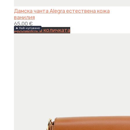
Дамска чанта Alegra естествена кожа
ванилия
65,00
€
🔥 Най-купувано
🔥 Най-купувано
Добавяне в количката