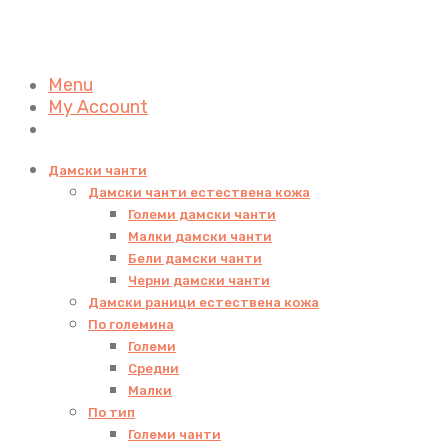
Menu
My Account
Дамски чанти
Дамски чанти естествена кожа
Големи дамски чанти
Малки дамски чанти
Бели дамски чанти
Черни дамски чанти
Дамски раници естествена кожа
По големина
Големи
Средни
Малки
По тип
Големи чанти