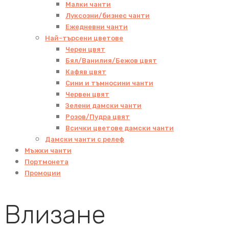
Малки чанти
Луксозни/бизнес чанти
Ежедневни чанти
Най-търсени цветове
Черен цвят
Бял/Ванилия/Бежов цвят
Кафяв цвят
Сини и тъмносини чанти
Червен цвят
Зелени дамски чанти
Розов/Пудра цвят
Всички цветове дамски чанти
Дамски чанти с релеф
Мъжки чанти
Портмонета
Промоции
Влизане