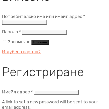
Задължит
Потребителско име или имейл адрес
*
Задължително
Парола
*
Запомняне
Влизане
Изгубена парола?
Регистриране
Задължително
Имейл адрес
*
A link to set a new password will be sent to your
email address.