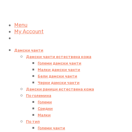
Menu
My Account
Дамски чанти
Дамски чанти естествена кожа
Големи дамски чанти
Малки дамски чанти
Бели дамски чанти
Черни дамски чанти
Дамски раници естествена кожа
По големина
Големи
Средни
Малки
По тип
Големи чанти