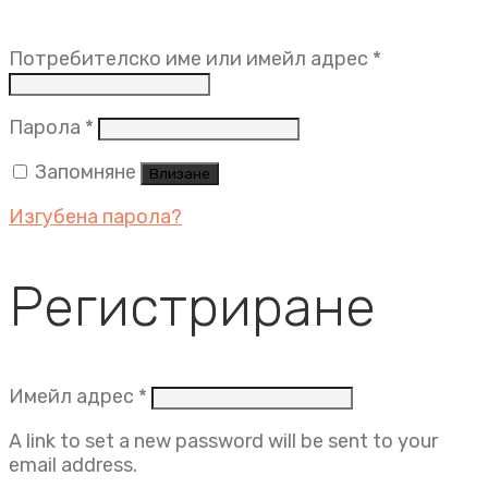
Задължит
Потребителско име или имейл адрес
*
Задължително
Парола
*
Запомняне
Влизане
Изгубена парола?
Регистриране
Задължително
Имейл адрес
*
A link to set a new password will be sent to your
email address.