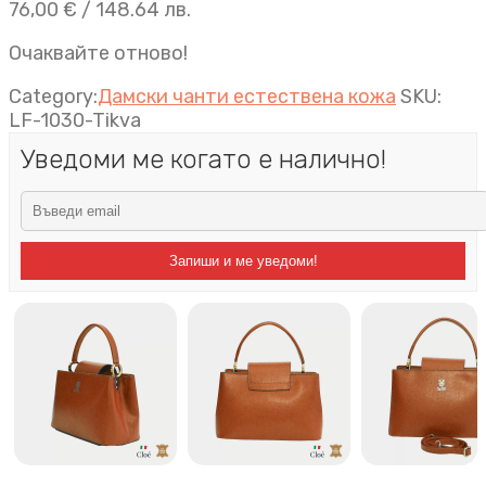
76,00
€
/ 148.64 лв.
Очаквайте отново!
Category:
Дамски чанти естествена кожа
SKU:
LF-1030-Tikva
Уведоми ме когато е налично!
Запиши и ме уведоми!