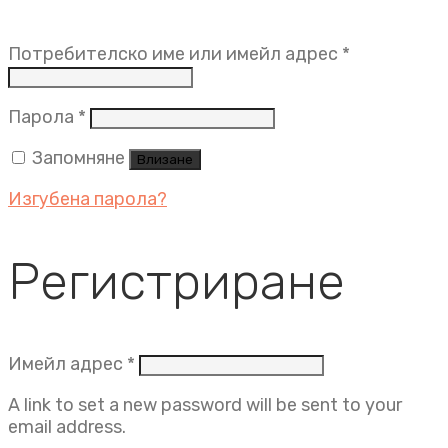
Задължит
Потребителско име или имейл адрес
*
Задължително
Парола
*
Запомняне
Влизане
Изгубена парола?
Регистриране
Задължително
Имейл адрес
*
A link to set a new password will be sent to your
email address.