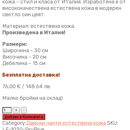
кожа – стил и класа от Италия. Изработена е от
висококачествена естествена кожа в модерен
светло син цвят.
Материал: естествена кожа.
Произведена в Италия!
Размери:
Широчина – 30 см
Височина – 20 см
Дебелина – 15 см
Безплатна доставка!
76,00
€
/ 148.64 лв.
Малко бройки на склад!
Дамска
чанта
Добави в Количката
Brigitte
Category:
Дамски чанти естествена кожа
SKU:
светло
LF-1030-SkyBlue