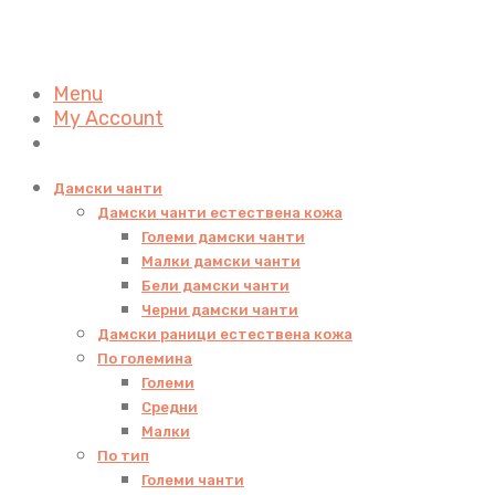
Menu
My Account
Дамски чанти
Дамски чанти естествена кожа
Големи дамски чанти
Малки дамски чанти
Бели дамски чанти
Черни дамски чанти
Дамски раници естествена кожа
По големина
Големи
Средни
Малки
По тип
Големи чанти