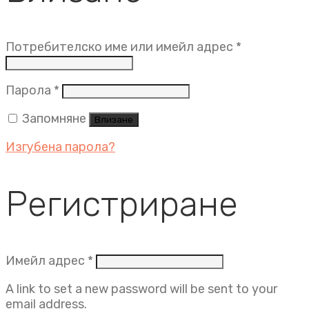
Задължит
Потребителско име или имейл адрес
*
Задължително
Парола
*
Запомняне
Влизане
Изгубена парола?
Регистриране
Задължително
Имейл адрес
*
A link to set a new password will be sent to your
email address.