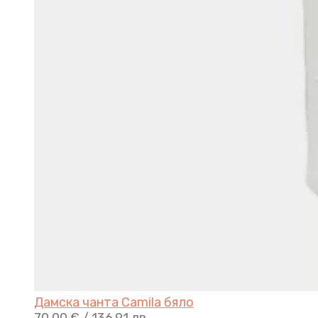
Дамска чанта Camila бяло