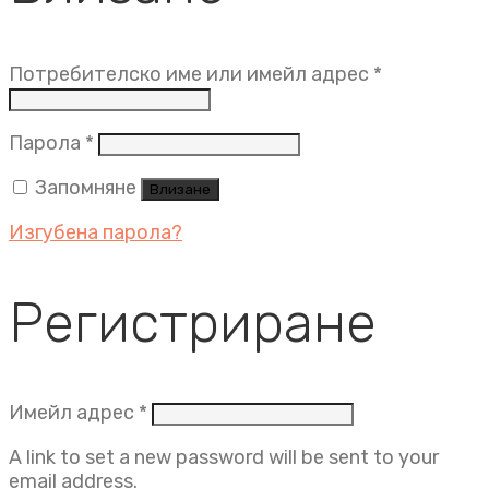
Задължит
Потребителско име или имейл адрес
*
Задължително
Парола
*
Запомняне
Влизане
Изгубена парола?
Регистриране
Задължително
Имейл адрес
*
A link to set a new password will be sent to your
email address.