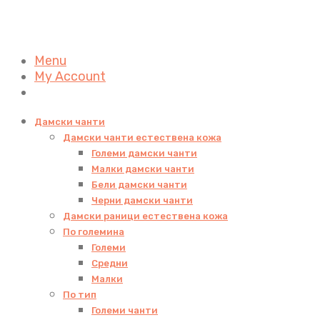
Menu
My Account
Дамски чанти
Дамски чанти естествена кожа
Големи дамски чанти
Малки дамски чанти
Бели дамски чанти
Черни дамски чанти
Дамски раници естествена кожа
По големина
Големи
Средни
Малки
По тип
Големи чанти