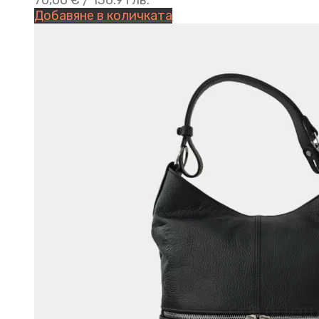
70,00
€
/ 136.91 лв.
Добавяне в количката