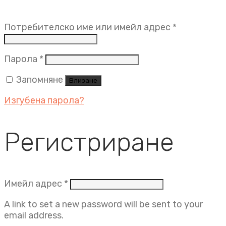
Задължит
Потребителско име или имейл адрес
*
Задължително
Парола
*
Запомняне
Влизане
Изгубена парола?
Регистриране
Задължително
Имейл адрес
*
A link to set a new password will be sent to your
email address.