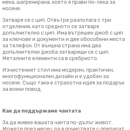
мека, шагренирана, което я прави по-лека за
носене.
Затваря се с цип. Отвътре разполага с три
отделения, като средното се затваря
допълнително с цип. Има вътрешен джоб с цип
за ключове и документи и две обособени места
за телефон. От външна страна има два
допълнителни джоба затварящи се с цип.
Металните елементи са в сребристо.
Изчистеният стил има модерен, практичен,
многофункционален дизайн и е удобен за
носене. Също така е страхотна идея за подарък
за всеки повод.
Как да поддържаме чантата
За да живее вашата чанта по-дълъг живот.
Можете през месец да я почиствате с препарат