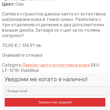
Цвят:
Син
Camila е страхотна дамска чанта от естествена
шагренирана кожа в тъмно синьо. Разполага с
три отделения отделения и два допълнителни
външни джоба. Затваря се с цип за по-голяма
сигурност.
70,00
€
/ 136.91 лв.
Очаквайте отново!
Category:
Дамски чанти естествена кожа
SKU:
LF-1218-DarkBlue
Уведоми ме когато е налично!
Запиши и ме уведоми!