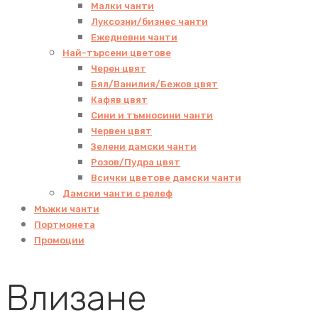
Малки чанти
Луксозни/бизнес чанти
Ежедневни чанти
Най-търсени цветове
Черен цвят
Бял/Ванилия/Бежов цвят
Кафяв цвят
Сини и тъмносини чанти
Червен цвят
Зелени дамски чанти
Розов/Пудра цвят
Всички цветове дамски чанти
Дамски чанти с релеф
Мъжки чанти
Портмонета
Промоции
Влизане