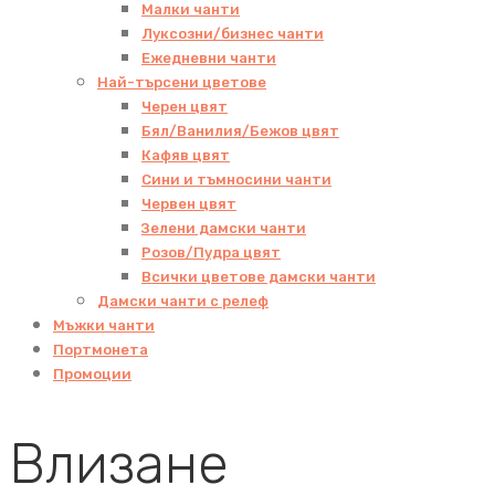
Малки чанти
Луксозни/бизнес чанти
Ежедневни чанти
Най-търсени цветове
Черен цвят
Бял/Ванилия/Бежов цвят
Кафяв цвят
Сини и тъмносини чанти
Червен цвят
Зелени дамски чанти
Розов/Пудра цвят
Всички цветове дамски чанти
Дамски чанти с релеф
Мъжки чанти
Портмонета
Промоции
Влизане