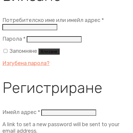
Задължит
Потребителско име или имейл адрес
*
Задължително
Парола
*
Запомняне
Влизане
Изгубена парола?
Регистриране
Задължително
Имейл адрес
*
A link to set a new password will be sent to your
email address.