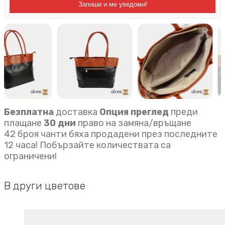
Запиши и ме уведоми!
Безплатна
доставка
Опция преглед
преди
плащане
30 дни
право на замяна/връщане
42 броя чанти бяха продадени през последните
12 часа! Побързайте количествата са
ограничени!
В други цветове