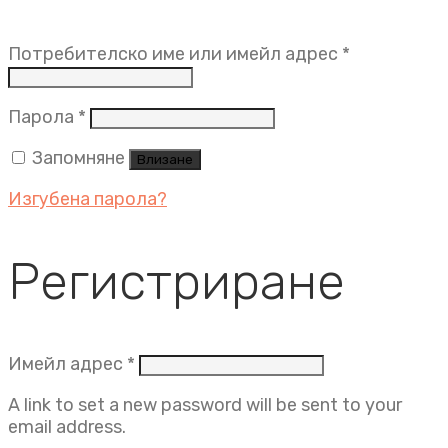
Задължит
Потребителско име или имейл адрес
*
Задължително
Парола
*
Запомняне
Влизане
Изгубена парола?
Регистриране
Задължително
Имейл адрес
*
A link to set a new password will be sent to your
email address.