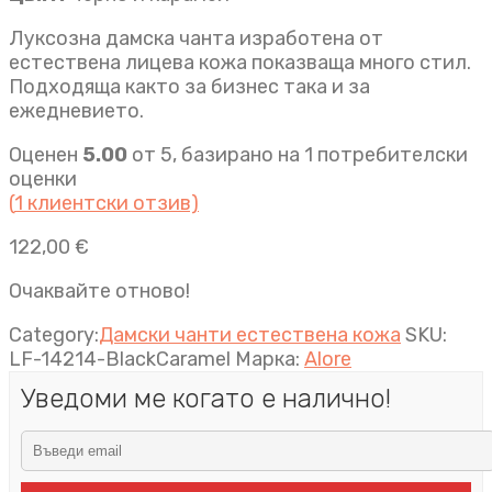
Луксозна дамска чанта изработена от
естествена лицева кожа показваща много стил.
Подходяща както за бизнес така и за
ежедневието.
Оценен
5.00
от 5, базирано на
1
потребителски
оценки
(
1
клиентски отзив)
122,00
€
Очаквайте отново!
Category:
Дамски чанти естествена кожа
SKU:
LF-14214-BlackCaramel
Марка:
Alore
Уведоми ме когато е налично!