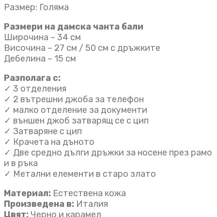
Размер: Голяма
Размери на дамска чанта бали
Широчина – 34 см
Височина – 27 см / 50 см с дръжките
Дебелина – 15 см
Разполага с:
✓ 3 отделения
✓ 2 вътрешни джоба за телефон
✓ малко отделение за документи
✓ външен джоб затварящ се с цип
✓ Затваряне с цип
✓ Крачета на дъното
✓ Две средно дълги дръжки за носене през рамо
и в ръка
✓ Метални елементи в старо злато
Материал:
Естествена кожа
Произведена в:
Италия
Цвят:
Черно и карамел