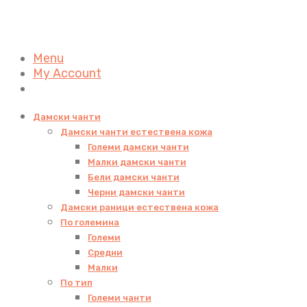
Menu
My Account
Дамски чанти
Дамски чанти естествена кожа
Големи дамски чанти
Малки дамски чанти
Бели дамски чанти
Черни дамски чанти
Дамски раници естествена кожа
По големина
Големи
Средни
Малки
По тип
Големи чанти