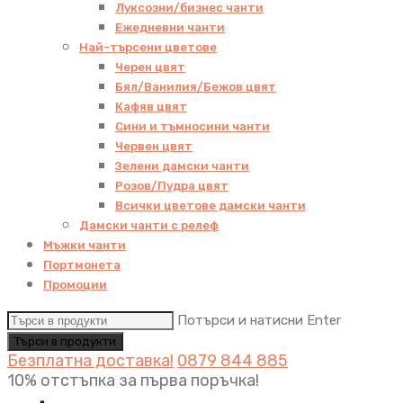
Луксозни/бизнес чанти
Ежедневни чанти
Най-търсени цветове
Черен цвят
Бял/Ванилия/Бежов цвят
Кафяв цвят
Сини и тъмносини чанти
Червен цвят
Зелени дамски чанти
Розов/Пудра цвят
Всички цветове дамски чанти
Дамски чанти с релеф
Мъжки чанти
Портмонета
Промоции
Потърси и натисни Enter
Безплатна доставка!
0879 844 885
10% отстъпка за първа поръчка!