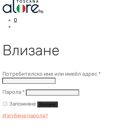
0
Влизане
Задължит
Потребителско име или имейл адрес
*
Задължително
Парола
*
Запомняне
Влизане
Изгубена парола?