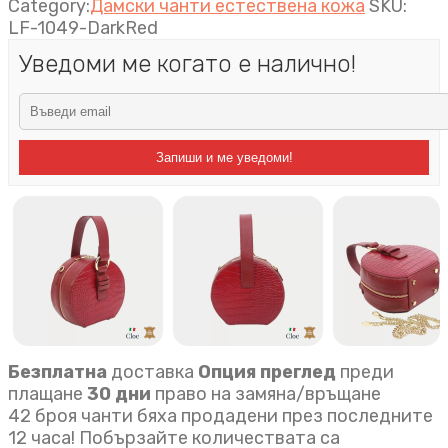
Category:
Дамски чанти естествена кожа
SKU:
LF-1049-DarkRed
Уведоми ме когато е налично!
Запиши и ме уведоми!
Безплатна
доставка
Опция преглед
преди
плащане
30 дни
право на замяна/връщане
42 броя чанти бяха продадени през последните
12 часа! Побързайте количествата са