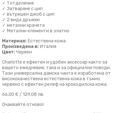
✓ 1 отделениe
✓ Затваряне с цип
✓ вътрешен джоб с цип
✓ 2 вида дръжки
✓ метални крачета
✓ Метални елементи в златно
Материал:
Естествена кожа
Произведена в:
Италия
Цвят:
Червен
Charlotte е ефектен и удобен аксесоар както за
вашето ежедневие, така и за официални поводи.
Тази универсална дамска чанта e изработена от
висококачествена естествена кожа в тъмно
червено с ефектен релеф на крокодилска кожа.
66,00
€
/ 129.08 лв.
Очаквайте отново!