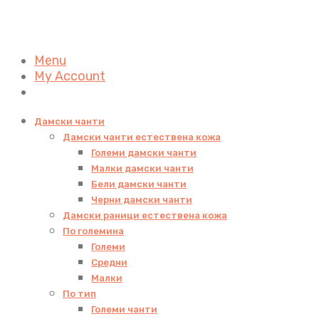
Menu
My Account
Дамски чанти
Дамски чанти естествена кожа
Големи дамски чанти
Малки дамски чанти
Бели дамски чанти
Черни дамски чанти
Дамски раници естествена кожа
По големина
Големи
Средни
Малки
По тип
Големи чанти