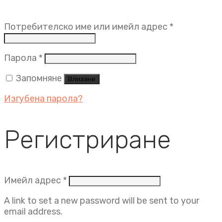
Задължит
Потребителско име или имейл адрес
*
Задължително
Парола
*
Запомняне
Влизане
Изгубена парола?
Регистриране
Задължително
Имейл адрес
*
A link to set a new password will be sent to your
email address.