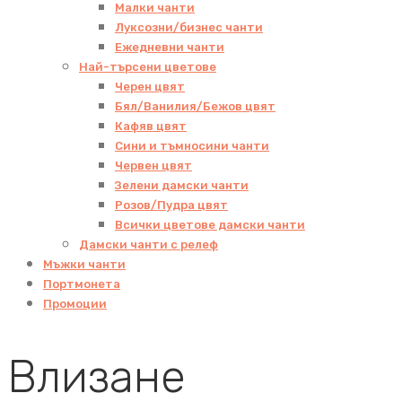
Малки чанти
Луксозни/бизнес чанти
Ежедневни чанти
Най-търсени цветове
Черен цвят
Бял/Ванилия/Бежов цвят
Кафяв цвят
Сини и тъмносини чанти
Червен цвят
Зелени дамски чанти
Розов/Пудра цвят
Всички цветове дамски чанти
Дамски чанти с релеф
Мъжки чанти
Портмонета
Промоции
Влизане