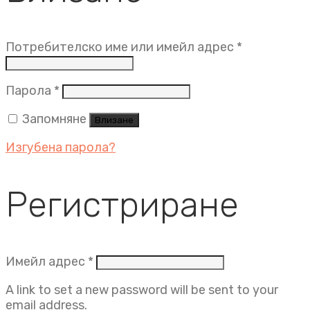
Задължит
Потребителско име или имейл адрес
*
Задължително
Парола
*
Запомняне
Влизане
Изгубена парола?
Регистриране
Задължително
Имейл адрес
*
A link to set a new password will be sent to your
email address.