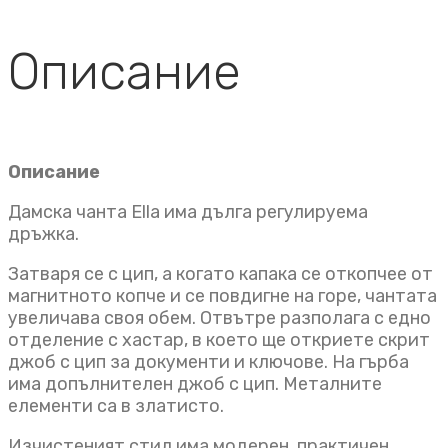
Описание
Описание
Дамска чанта Ella има дълга регулируема
дръжка.
Затваря се с цип, а когато капака се откопчее от
магнитното копче и се повдигне на горе, чантата
увеличава своя обем. Отвътре разполага с едно
отделение с хастар, в което ще откриете скрит
джоб с цип за документи и ключове. На гърба
има допълнителен джоб с цип. Металните
елементи са в златисто.
Изчистеният стил има модерен, практичен,