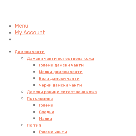
Menu
My Account
Дамски чанти
Дамски чанти естествена кожа
Големи дамски чанти
Малки дамски чанти
Бели дамски чанти
Черни дамски чанти
Дамски раници естествена кожа
По големина
Големи
Средни
Малки
По тип
Големи чанти