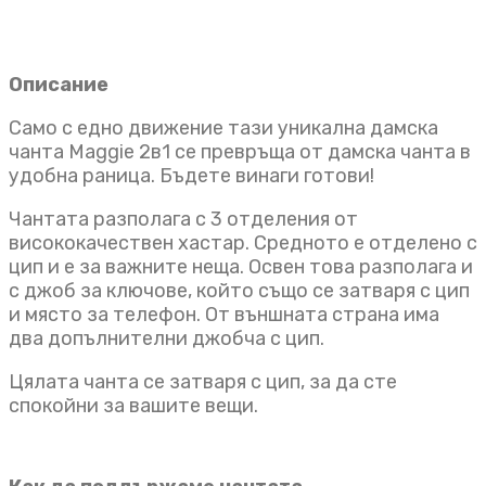
Описание
Само с едно движение тази уникална дамска
чанта Maggie 2в1 се превръща от дамска чанта в
удобна раница. Бъдете винаги готови!
Чантата разполага с 3 отделения от
висококачествен хастар. Средното е отделено с
цип и е за важните неща. Освен това разполага и
с джоб за ключове, който също се затваря с цип
и място за телефон. От външната страна има
два допълнителни джобча с цип.
Цялата чанта се затваря с цип, за да сте
спокойни за вашите вещи.