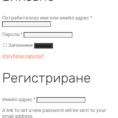
Задължит
Потребителско име или имейл адрес
*
Задължително
Парола
*
Запомняне
Влизане
Изгубена парола?
Регистриране
Задължително
Имейл адрес
*
A link to set a new password will be sent to your
email address.