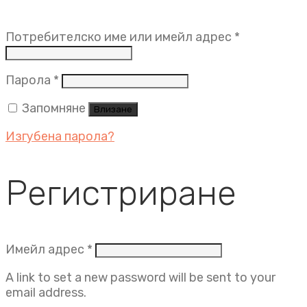
Задължит
Потребителско име или имейл адрес
*
Задължително
Парола
*
Запомняне
Влизане
Изгубена парола?
Регистриране
Задължително
Имейл адрес
*
A link to set a new password will be sent to your
email address.