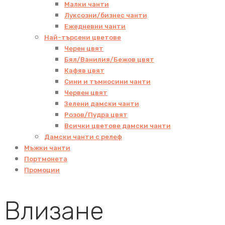
Малки чанти
Луксозни/бизнес чанти
Ежедневни чанти
Най-търсени цветове
Черен цвят
Бял/Ванилия/Бежов цвят
Кафяв цвят
Сини и тъмносини чанти
Червен цвят
Зелени дамски чанти
Розов/Пудра цвят
Всички цветове дамски чанти
Дамски чанти с релеф
Мъжки чанти
Портмонета
Промоции
Влизане