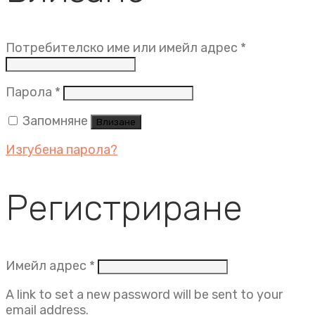
Задължит
Потребителско име или имейл адрес
*
Задължително
Парола
*
Запомняне
Влизане
Изгубена парола?
Регистриране
Задължително
Имейл адрес
*
A link to set a new password will be sent to your
email address.