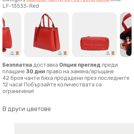
червено
LF-13533-Red
quantity
Безплатна
доставка
Опция преглед
преди
плащане
30 дни
право на замяна/връщане
42 броя чанти бяха продадени през последните
12 часа! Побързайте количествата са
ограничени!
В други цветове