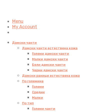
Menu
My Account
Дамски чанти
Дамски чанти естествена кожа
Големи дамски чанти
Малки дамски чанти
Бели дамски чанти
Черни дамски чанти
Дамски раници естествена кожа
По големина
Големи
Средни
Малки
По тип
Големи чанти