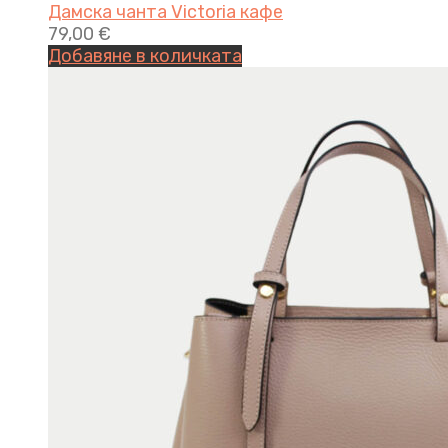
Дамска чанта Victoria кафе
79,00
€
Добавяне в количката