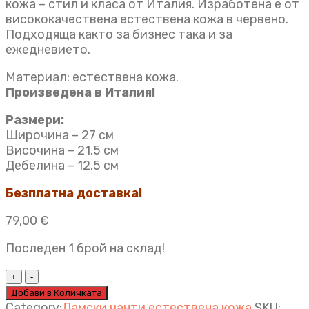
кожа – стил и класа от Италия. Изработена е от
висококачествена естествена кожа в червено.
Подходяща както за бизнес така и за
ежедневието.
Материал: естествена кожа.
Произведена в Италия!
Размери:
Широчина – 27 см
Височина – 21.5 см
Дебелина – 12.5 см
Безплатна доставка!
79,00
€
Последен 1 брой на склад!
Дамска
чанта
Добави в Количката
Victoria
Category:
Дамски чанти естествена кожа
SKU: