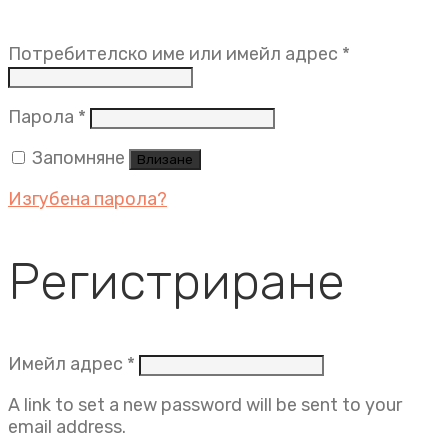
Задължит
Потребителско име или имейл адрес
*
Задължително
Парола
*
Запомняне
Влизане
Изгубена парола?
Регистриране
Задължително
Имейл адрес
*
A link to set a new password will be sent to your
email address.