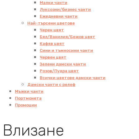
Малки чанти
Луксозни/бизнес чанти
Ежедневни чанти
Най-търсени цветове
Черен цвят
Бял/Ванилия/Бежов цвят
Кафяв цвят
Сини и тъмносини чанти
Червен цвят
Зелени дамски чанти
Розов/Пудра цвят
Всички цветове дамски чанти
Дамски чанти с релеф
Мъжки чанти
Портмонета
Промоции
Влизане