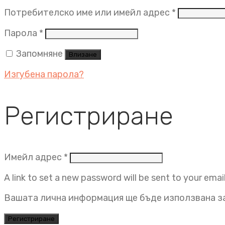
Задължит
Потребителско име или имейл адрес
*
Задължително
Парола
*
Запомняне
Влизане
Изгубена парола?
Регистриране
Задължително
Имейл адрес
*
A link to set a new password will be sent to your emai
Вашата лична информация ще бъде използвана за
Регистриране