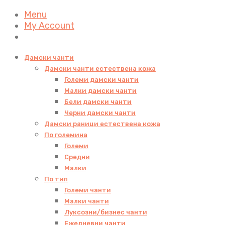
Menu
My Account
Дамски чанти
Дамски чанти естествена кожа
Големи дамски чанти
Малки дамски чанти
Бели дамски чанти
Черни дамски чанти
Дамски раници естествена кожа
По големина
Големи
Средни
Малки
По тип
Големи чанти
Малки чанти
Луксозни/бизнес чанти
Ежедневни чанти