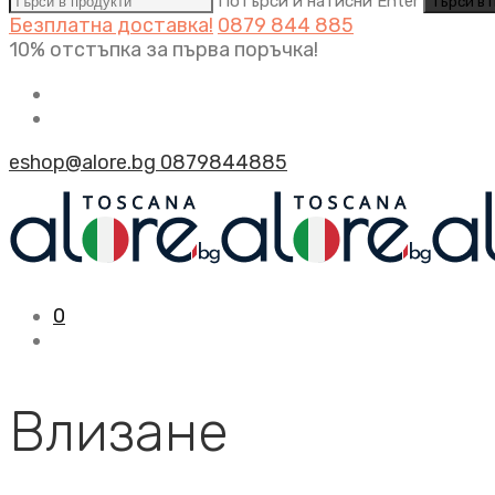
Потърси и натисни Enter
Безплатна доставка!
0879 844 885
10% отстъпка за първа поръчка!
eshop@alore.bg
0879844885
0
Влизане