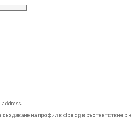
елно
l address.
 създаване на профил в cloe.bg в съответствие с