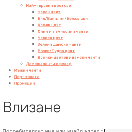
Най-търсени цветове
Черен цвят
Бял/Ванилия/Бежов цвят
Кафяв цвят
Сини и тъмносини чанти
Червен цвят
Зелени дамски чанти
Розов/Пудра цвят
Всички цветове дамски чанти
Дамски чанти с релеф
Мъжки чанти
Портмонета
Промоции
Влизане
Задължит
Потребителско име или имейл адрес
*