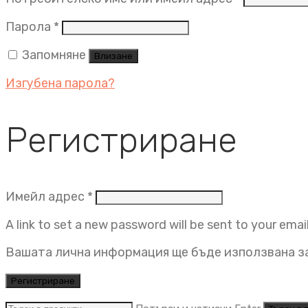
Задължително
Парола
*
Запомняне
Влизане
Изгубена парола?
Регистриране
Задължително
Имейл адрес
*
A link to set a new password will be sent to your emai
Вашата лична информация ще бъде използвана за
Регистриране