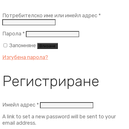
Задължит
Потребителско име или имейл адрес
*
Задължително
Парола
*
Запомняне
Влизане
Изгубена парола?
Регистриране
Задължително
Имейл адрес
*
A link to set a new password will be sent to your
email address.