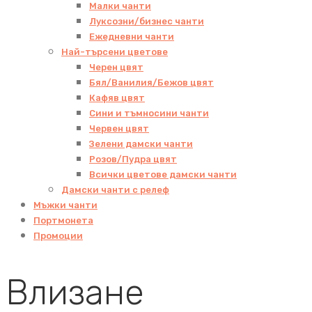
Малки чанти
Луксозни/бизнес чанти
Ежедневни чанти
Най-търсени цветове
Черен цвят
Бял/Ванилия/Бежов цвят
Кафяв цвят
Сини и тъмносини чанти
Червен цвят
Зелени дамски чанти
Розов/Пудра цвят
Всички цветове дамски чанти
Дамски чанти с релеф
Мъжки чанти
Портмонета
Промоции
Влизане