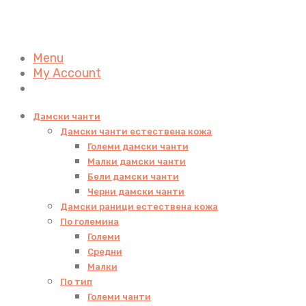
Menu
My Account
Дамски чанти
Дамски чанти естествена кожа
Големи дамски чанти
Малки дамски чанти
Бели дамски чанти
Черни дамски чанти
Дамски раници естествена кожа
По големина
Големи
Средни
Малки
По тип
Големи чанти