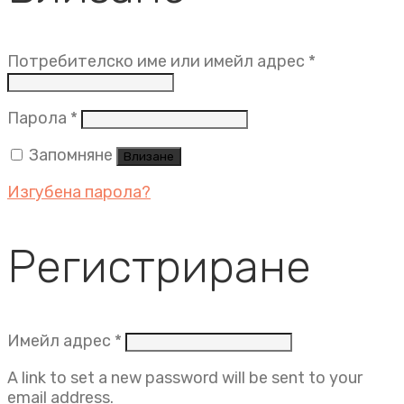
Задължит
Потребителско име или имейл адрес
*
Задължително
Парола
*
Запомняне
Влизане
Изгубена парола?
Регистриране
Задължително
Имейл адрес
*
A link to set a new password will be sent to your
email address.